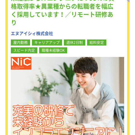
ンプルな作業から始め、確実に技術を
格取得率★異業種からの転職者を幅広
習得していってください。
く採用しています！／リモート研修あ
※プロジェクト先はひとりひとりの適
性に合わせて決定するため、安心して
り
取り組めます。
※2～3ヶ月の短期プロジェクトもあ
エヌアイシィ株式会社
り、幅広い経験を積める環境が整って
屋内勤務
キャリアアップ
週休2日制
給料安定
います。
スピード内定
職種未経験OK
【仕事内容】
・ITシステムを利用する企業からの問
い合わせに対応
・システムが正常に稼働するよう、マ
ニュアルに従って定期的にチェック
・完成したシステムなどにミスがない
か確認
・打ち合わせに参加し、資料作成など
のサポート業務を担当
将来的には「大手金融企業のシステム
構築」や「大手通信会社のネットワー
ク設計」など、より高度な上流工程の