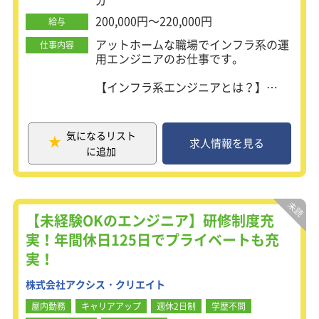
200,000円～220,000円
給与
アットホームな職場でインフラ系の運
仕事内容
用エンジニアのお仕事です。
【インフラ系エンジニアとは？】
IT分野でのインフラとは、システムや
インターネットを使用するために必要
なサーバーやネットワークを指しま
気になるリスト
す。
求人情報を見る
に追加
これらの設計・構築・運用・保守を手
がける技術者がインフラエンジニアで
す。
【仕事内容】
【未経験OKのエンジニア】研修制度充
・ソフトウェアの開発（設計・保守）
実！年間休日125日でプライベートも充
・システムの構築
実！
・運用支援
・ヘルプデスクなど
株式会社アクシス・クリエイト
主に企業からの受託によるソフトウェ
屋内勤務
キャリアアップ
週休2日制
学歴不問
アの開発・システム運用支援とヘルプ