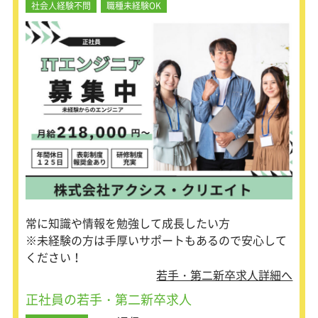
社会人経験不問
職種未経験OK
デスク等を行っています。
未経験OK！経験者も大歓迎です。
常に知識や情報を勉強して成長したい方
※未経験の方は手厚いサポートもあるので安心して
ください！
若手・第二新卒求人詳細へ
正社員の若手・第二新卒求人