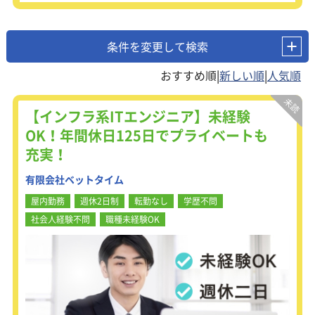
条件を変更して検索
|
|
【インフラ系ITエンジニア】未経験
OK！年間休日125日でプライベートも
充実！
有限会社ベットタイム
屋内勤務
週休2日制
転勤なし
学歴不問
社会人経験不問
職種未経験OK