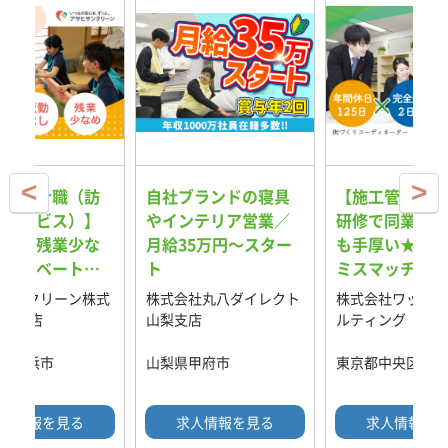
護系総合職（訪
自社ブランドの寝具
【施工管理】2
浴サービス）】
やインテリア営業／
研修で同業他社
定休・残業少な
月給35万円～スター
も手厚い★配属
プライベートも
ト
ミスマッチを防
IT×ロボット
めの取り組み強
サンクリーン株式
株式会社丸八ダイレクト
株式会社ワット・
で新しい時代を
横浜支店
山梨支店
ルティング
介護職
県横浜市
山梨県甲府市
東京都中央区
人情報を見る
求人情報を見る
求人情報を