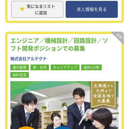
ロジェクトについて、いつでも相談が
そのほか、電話対応や報告・連絡・相
気になるリスト
可能です。
談の仕方、メールの書き方などのビジ
求人情報を見る
に追加
階層別研修や社内勉強会、eラーニン
ネス基礎研修やロジカルシンキングな
グなども充実しており、継続して学べ
どを学ぶヒューマンスキル研修も並行
る環境を提供しています。
して実施。
数名の同期と一緒にスタートできるの
■報奨金制度あり！
も大きな魅力。
エンジニア／機械設計／回路設計／ソ
年に数回、成果に応じて報奨金が支給
研修中は毎日、同期同士で行う研修の
フト開発ポジションでの募集
されます（50万円の支給実績あり）。
振り返り時間があるため、
社内には明確な評価基準があり、努力
学んだ知識の共有やアウトプット出来
株式会社アルテクナ
が正当に評価される仕組みが整ってい
る環境があります。
ます。
さらに研修後は、入社時期の近い先輩
屋内勤務
寮・社宅
キャリアアップ
週休2日制
社員がいる部署に配属され、
給料安定
■残業が少ないためプライベートも充
定期的なミーティングも実施している
実！
ため、安心してキャリアをスタートで
残業は月平均5～10時間と少なめ！仕
きます！
事を早く終わらせてプライベートな時
間を確保できます。
【研修期間】
▼1ヶ月目：IT基礎研修
■最初の3ヶ月間は試用期間となりま
1ヶ月目は専門技術ではなく、ITに関
す。
する基礎知識を深めていただきます。
最初の3ヶ月間は契約社員としての勤
「コンピュータの仕組み」や「サー