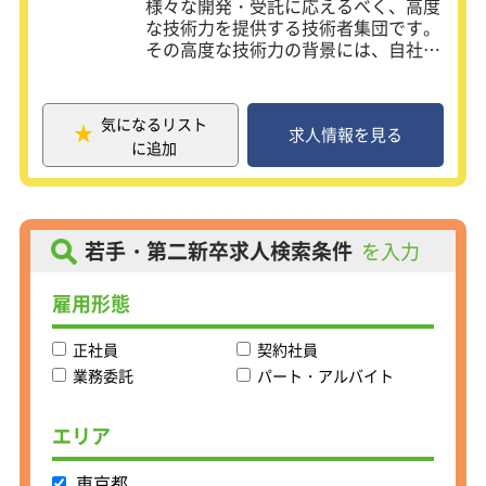
様々な開発・受託に応えるべく、高度
の作成」→「ファイルサーバの構築」
な技術力を提供する技術者集団です。
→「テスト項目を基に動作確認」
その高度な技術力の背景には、自社ブ
→「研修講師にプレゼンテーション」
ランド製品の開発を行っていた実績
といった実務相当のフローで課題をこ
や、医療介護用品での技術特許の取得
なします。
などのノウハウが積み重なっておりま
気になるリスト
す。またアルテクナは独自の教育シス
求人情報を見る
＜研修後に参画する案件例＞
に追加
テムを確立しておりそのシステムから
研修3ヶ月目の習熟度に合わせてプロ
多くの技術者を育て、輸送機器をはじ
ジェクトに参画いただきます。
め、遊戯機器、情報通信機器、 一般電
～案件例～
子機器などの機械関係から電気･電
・コンビニ業界の会員サービスシステ
子、そしてソフトウェア開発といった
若手・第二新卒求人検索条件
を入力
ムにおけるクラウド移行業務
広範囲の技術提供で企業をサポートし
・自動車業界のファイル転送システム
ています。また、２つの業務遂行形態
における運用管理業務
雇用形態
（受注・派遣）によって｢必要な時
・通信業界の仮想基盤のソフトウェア
に、必要な技術・技術者を提供する｣
アップデート
正社員
契約社員
という効率の良いアウトソーシングを
実現しています。
業務委託
パート・アルバイト
大手メーカーの長期的なリレーション
エリア
で信頼が高く、スキルアップできる環
境で上流から携わることが可能。
東京都
過去から家電や遊技機メーカとのお取