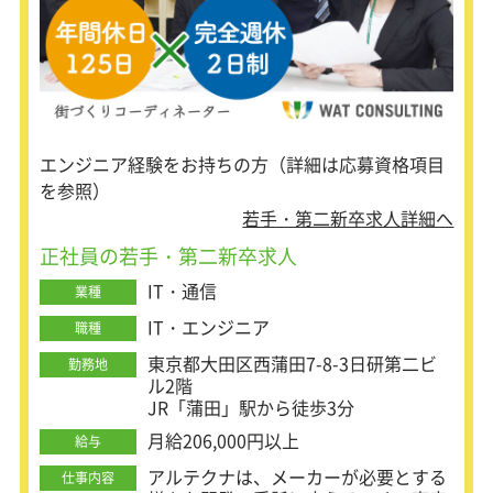
務になります。
バ・ネットワークの基礎知識」などを
試用期間終了後は正社員としての契約
イチから学んでいきます。
に切り替わります。
使用頻度が高い「Windows OS」だけ
※正社員への登用率は97％（昨年度実
でなく「Linux OS」にも触れて、基本
績：入社242名中、235名が正社員登
的なオペレーション技術を習得いただ
用）。
きます。
※登用されなかったケースはすべて、
本人の体調不良など自己都合によるも
▼2ヶ月目：技術研修
エンジニア経験をお持ちの方（詳細は応募資格項目
のです。
VMwareESXiやAWS等、仮想環境やク
を参照）
ラウド環境の基本技術と操作方法を中
若手・第二新卒求人詳細へ
心に学びます。
また、様々なサーバ(Web、AP、DB等)
正社員の若手・第二新卒求人
のパッケージインストール、及び設定
IT・通信
変更を通して、
業種
「Linuxサーバ」の実践的なオペレー
IT・エンジニア
職種
ション技術を指導します。
東京都大田区西蒲田7-8-3日研第二ビ
勤務地
▼3ヶ月目：プロジェクト型研修
ル2階
1、2ヶ月で習得した技術を用いて、
JR「蒲田」駅から徒歩3分
「ファイルサーバ」や「チャットサー
月給206,000円以上
給与
バ」の構築を行います。
同期内でチームをつくり、「詳細設
アルテクナは、メーカーが必要とする
仕事内容
計・テスト項目・パラメーターシート