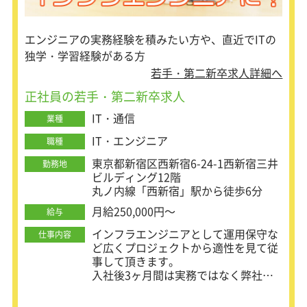
業務にも挑戦できます。
新しい技術や多様な案件を経験し、成
エンジニアの実務経験を積みたい方や、直近でITの
長していけるようサポートしていきま
す！
独学・学習経験がある方
若手・第二新卒求人詳細へ
■充実した研修でエンジニアとしての
正社員の若手・第二新卒求人
第一歩をサポート！
IT・通信
業種
最初の1ヶ月間は、業務には携わらず
研修に集中できます。
IT・エンジニア
職種
3名の講師が「社会人としての基礎知
東京都新宿区西新宿6-24-1西新宿三井
識」「現場で活かせるコミュニケーシ
勤務地
ビルディング12階
ョン力」「インフラエンジニアの実務
丸ノ内線「西新宿」駅から徒歩6分
スキル」などを一から丁寧に指導しま
す。
月給250,000円～
給与
■研修後も万全のサポート体制！
インフラエンジニアとして運用保守な
仕事内容
研修を終えた後は、ヘルプデスクやサ
ど広くプロジェクトから適性を見て従
ーバー監視などのシンプルな業務から
事して頂きます。
スタート。
入社後3ヶ月間は実務ではなく弊社の
また、担当営業や上司との定期的な面
独自研修を受講して頂きます。（現在
談があり、現場での悩みや希望するプ
はリモートで実施中）