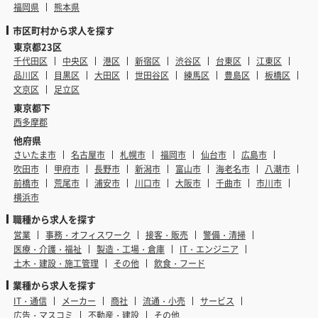
福岡県
熊本県
市区町村から求人を探す
東京都23区
千代田区
中央区
港区
新宿区
渋谷区
台東区
江東区
品川区
目黒区
大田区
世田谷区
練馬区
豊島区
板橋区
文京区
足立区
東京都下
西多摩郡
他府県
さいたま市
名古屋市
札幌市
福岡市
仙台市
広島市
吹田市
甲府市
長野市
新潟市
富山市
海老名市
八潮市
前橋市
荒尾市
浦安市
川口市
大阪市
千曲市
市川市
横浜市
職種から求人を探す
営業
事務・オフィスワーク
接客・販売
警備・清掃
医療・介護・福祉
製造・工場・倉庫
IT・エンジニア
土木・建設・施工管理
その他
飲食・フード
業種から求人を探す
IT・通信
メーカー
商社
流通・小売
サービス
広告・マスコミ
不動産・建設
その他