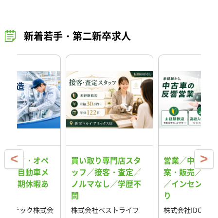
新着若手・第二新卒求人
スタッフ・オペ
買い取り専門店スタ
営業／中古車の
ター／自動車メ
ッフ／接客・査定／
案・販売／反響
ー／長期休暇あ
ノルマなし／学歴不
／インセンティ
格安寮
問
り
ス・テック株式会
株式会社ベストライフ
株式会社IDOM