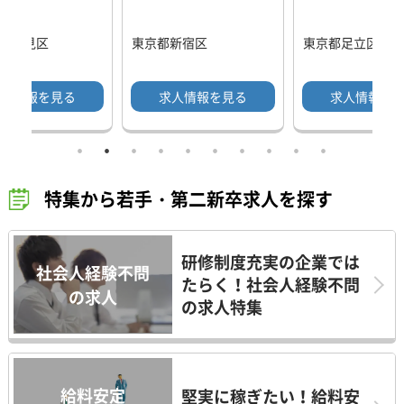
県鶴見区
東京都新宿区
東京都足立区
人情報を見る
求人情報を見る
求人情報を
特集から若手・第二新卒求人を探す
研修制度充実の企業では
社会人経験不問
たらく！社会人経験不問
の求人
の求人特集
給料安定
堅実に稼ぎたい！給料安