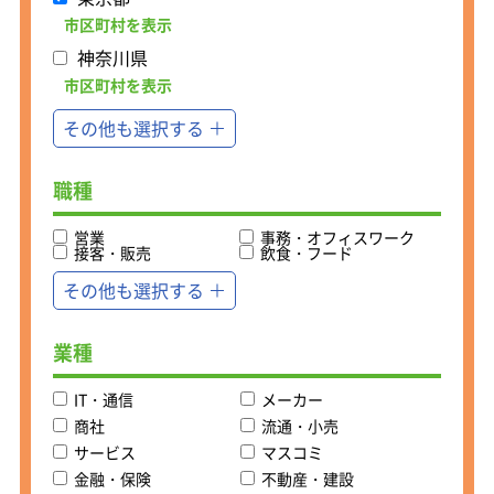
引が多いため、案件は身近な製品が多
市区町村を表示
く自身が携わった製品を日常生活で目
神奈川県
にすることができます。
市区町村を表示
＜機械設計エンジニアの仕事内容＞
その他も選択する
エンジニアとして、遊戯機、OA機器、
通信機器、家電製品等の モールド外装
設計及び機構設計等の設計を手掛けて
職種
いただきます。
営業
＜回路設計／電気エンジニアの仕事内
事務・オフィスワーク
接客・販売
飲食・フード
容＞
遊戯機器、家電製品、通信機器等の回
その他も選択する
路設計業務をお任せします。メカ・ ソ
フトエンジニアと連携しながら、設
計・開発、試作、量産立ち上げまで進
業種
めます。上流工程を担っているため、
外注のコントロールも発生します。案
IT・通信
メーカー
件は通信機器、家電製品、遊技機器が
商社
流通・小売
メインですが、その他輸送機器等の案
サービス
マスコミ
件もあります。（※案件受注時に組織
金融・保険
不動産・建設
状況やスキルを鑑みてアサ イン）