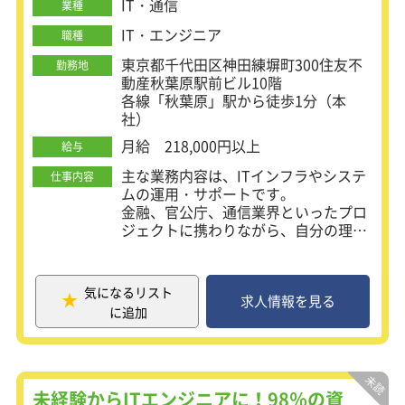
IT・通信
業種
IT・エンジニア
職種
東京都千代田区神田練塀町300住友不
勤務地
動産秋葉原駅前ビル10階
各線「秋葉原」駅から徒歩1分（本
社）
月給 218,000円以上
給与
主な業務内容は、ITインフラやシステ
仕事内容
ムの運用・サポートです。
金融、官公庁、通信業界といったプロ
ジェクトに携わりながら、自分の理想
とするキャリアを目指せます。
上司や担当営業があなたの成長をしっ
かりとサポートし、安心してスキルア
気になるリスト
ップできる環境です！
求人情報を見る
に追加
まずはエンジニアとしての基礎を築く
ため、インフラ関連の業務をお任せし
ます。
ヘルプデスクや運用・監視といったシ
未経験からITエンジニアに！98％の資