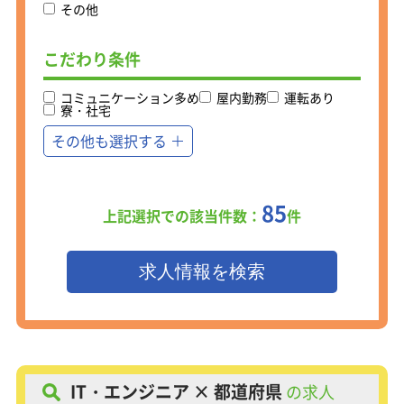
その他
＜ソフト開発職の仕事内容＞
大手メーカー(自動車メーカー等)に配
こだわり条件
属。機械設計業務をお任せします。
コミュニケーション多め
屋内勤務
運転あり
寮・社宅
その他も選択する
85
上記選択での該当件数：
件
IT・エンジニア × 都道府県
の求人