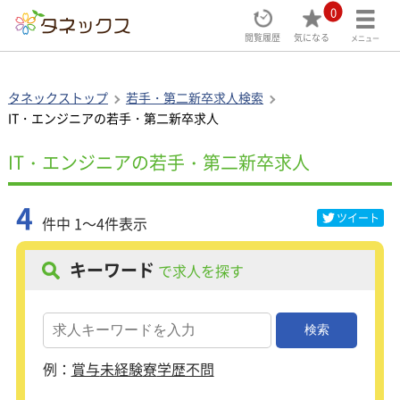
0
閲覧履歴
気になる
メニュー
タネックストップ
若手・第二新卒求人検索
IT・エンジニアの若手・第二新卒求人
IT・エンジニアの若手・第二新卒求人
4
ツイート
件中 1～4件表示
キーワード
で求人を探す
例：
賞与
未経験
寮
学歴不問