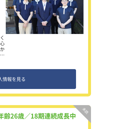
く
心
か
行
人情報を見る
齢26歳／18期連続成長中