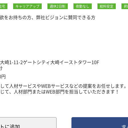
社宅
キャリアアップ
週休2日制
夜勤なし
給料安定
昇
欲をお持ちの方、弊社ビジョンに賛同できる方
崎1-11-2ゲートシティ大崎イーストタワー10F
分
0円
して人材サービスやWEBサービスなどの提案をお任せします
じて、人材部門またはWEB部門を担当していただきます！
者に対しての課題解決型営業
として学生や求職者の就職支援
ト
に追加
求