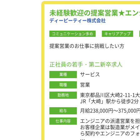
未経験歓迎の提案営業★エン
ディーピーティー株式会社
コミュニケーション多め
キャリアアップ
提案営業のお仕事に挑戦したい方
正社員の若手・第二新卒求人
サービス
業種
営業
職種
東京都品川区大崎2-11-1
勤務地
JR「大崎」駅から徒歩2分
月給238,000円～375,0
給与
エンジニアの派遣営業を
仕事内容
お客様企業は製造業がメイ
ら契約やエンジニアのフ