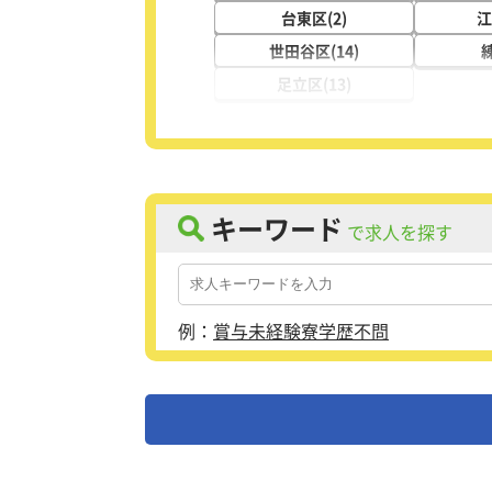
台東区(2)
江
世田谷区(14)
練
足立区(13)
キーワード
で求人を探す
例：
賞与
未経験
寮
学歴不問