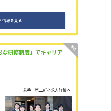
人情報を見る
必
彩な研修制度」でキャリア
働
若手・第二新卒求人詳細へ