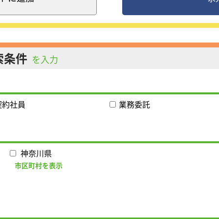
課題に対してSEO、リスティング、アフェリエイトなどのプロ
増益率を誇り、解約率は1％と評価も高いのが特徴です！
当頂けます～
中小企業向けに新卒学生を紹介。内定承諾率は業界トップクラ
索条件
を入力
二新卒の求職者の採用をサポート。
ンスの技術者紹介に特化したサービスです。
ー・中小企業向けにハイスペック人材やシニア層を紹介。
レポーティング 組織改善を目的とした研修制度の設計構築を
契約社員
業務委託
の営業です。株式会社DYMは事業開始から半年でindeed広告代理
就任。
ラスの期間で最高ランクGold Partnersに昇格しました。202
神奈川県
います。
市区町村を表示