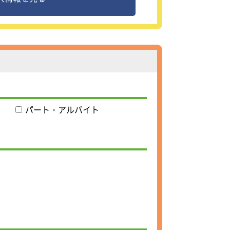
モー
ス
担
パート・アルバイト
店
2