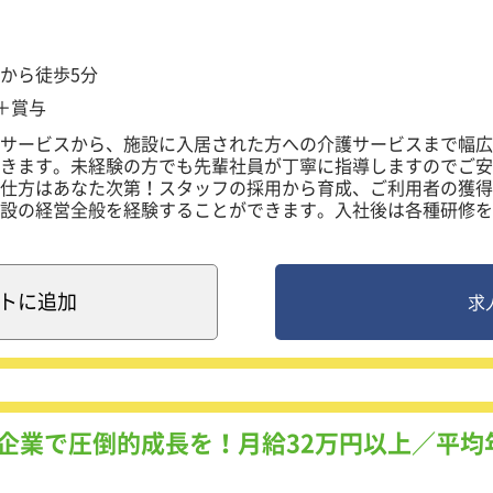
から徒歩5分
当＋賞与
サービスから、施設に入居された方への介護サービスまで幅広
きます。未経験の方でも先輩社員が丁寧に指導しますのでご安
仕方はあなた次第！スタッフの採用から育成、ご利用者の獲得
設の経営全般を経験することができます。入社後は各種研修を
できる制度を設けています。
などの介助全般
ト
に追加
求
要な書類の作成
トの企画・運営
業務の内容】
施設の業績管理
業務全般
企業で圧倒的成長を！月給32万円以上／平均年
会議