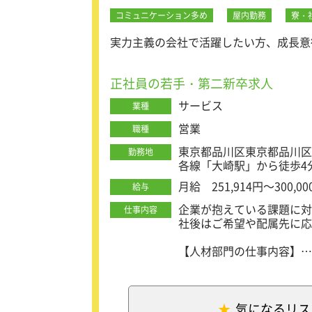
コミュニケーション多め
屋内勤務
寮・
実力主義の会社で活躍したい方、成長意
正社員の若手・第二新卒求人
サービス
業種
営業
職種
東京都品川区東京都品川区大
勤務地
各線「大崎駅」から徒歩4
月給 251,914円～300,00
給与
企業が抱えている課題に対
仕事内容
社後はご希望や配属先に応
【人材部門の仕事内容】
・経営者や企業の人事責任
・キャリアコンサルタント
【WEB部門の仕事内容】
気になるリス