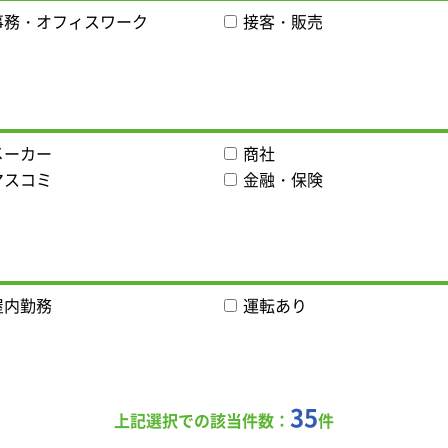
事務・オフィスワーク
接客・販売
メーカー
商社
マスコミ
金融・保険
屋内勤務
運転あり
74
上記選択での該当件数：
件