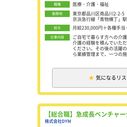
医療・介護・福祉
職種
東京都品川区南品川2-2-5
勤務地
京浜急行線「青物横丁」駅
月給230,000円＋各種手
給与
ご自宅で暮らす方への介護
仕事内容
介護の経験を積んでいただ
ください。その後の活躍の
ら業績管理まで、一つの施
いキャリアプランを選択が
【介護業務の内容】
食事・更衣・入浴・排せつ
気になるリス
介護記録の記入、業務に必
レクリエーションやイベン
【施設運営のマネジメント
スタッフのマネジメント、
運営方針の検討などの管理
【総合職】急成長ベンチャー
シフト作成、勤怠管理
株式会社DYM
営業、売上管理、スタッフ