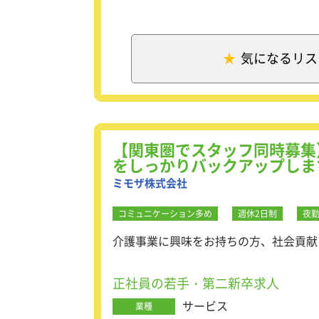
＜具体的な仕事内容＞
・顧客ニーズと技術者の
・顧客企業やパートナー
・人材派遣の拡販、既存
気になるリス
・人材紹介のオーダー受
・担当エンジニアのサポ
転職フェアに参加し採用活
や、人の役に立つ仕事に
エンジニアが仕事を通じて
【関東圏でスタッフ同時募集
要があります。電話や派遣
をしっかりバックアップしま
ミモザ株式会社
＜働きやすい環境づくり
GW・夏季・年末年始休暇
き方が可能です。
コミュニケーション多め
週休2日制
夜
また、産休・育休をはじめ
介護事業に興味をお持ちの方、社会貢献
正社員の若手・第二新卒求人
サービス
業種