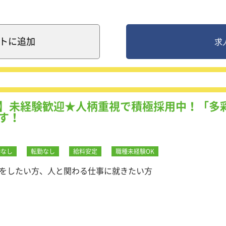
マッチングと提案
の新規開拓及び管理
の深耕開拓
ト
に追加
求
注、拡販活動
ート
動を支援できるほか、社員教育なども行いますので、人の成長
なります
成長できる環境を用意するほか、相談などにも即座に対応する
】未経験歓迎★人柄重視で積極採用中！「多
先への訪問など、お客様との接点を大事にしていただきます。
す！
にも注力しています＞
は10日前後。しっかり働き、しっかり休む、メリハリをつけた
勤なし
転勤なし
給料安定
職種未経験OK
とした、仕事と家庭を両立しやすい制度も整えています。
をしたい方、人と関わる仕事に就きたい方