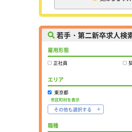
企業のWeb広告に関する
ション手法を提案
☆業界トップクラスの増収
～こんな自社サービスも担
・新卒紹介 ベンチャー・
若手・第二新卒求人検
です。
・DYM就職 既卒者・第
雇用形態
・DYMテック フリーラ
・エグゼパート ベンチャ
・研修制度の設計・運営・
正社員
当。
・求人広告営業
エリア
indeedによる求人広告
の中でSilver Partnersに
2021年1月には世界トップク
東京都
年には業界1位を目指して
市区町村を表示
その他も選択する
職種