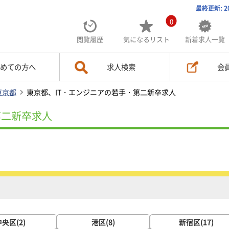
最終更新: 2
0
閲覧履歴
気になる
リスト
新着求人一覧
めての方へ
求人検索
会
東京都
東京都、IT・エンジニアの若手・第二新卒求人
第二新卒求人
央区(2)
港区(8)
新宿区(17)