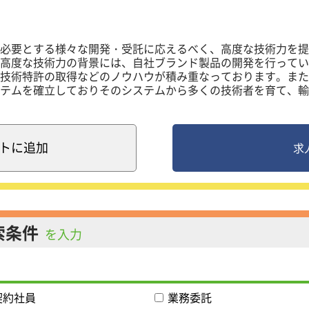
「詳細設計・テスト項目・パラメーターシートの作成」→「フ
スト項目を基に動作確認」→「研修講師にプレゼンテーション
必要とする様々な開発・受託に応えるべく、高度な技術力を提
で課題をこなします。
高度な技術力の背景には、自社ブランド製品の開発を行ってい
技術特許の取得などのノウハウが積み重なっております。また
＞
テムを確立しておりそのシステムから多くの技術者を育て、輸
わせてプロジェクトに参画いただきます。
情報通信機器、 一般電子機器などの機械関係から電気･電子、
った広範囲の技術提供で企業をサポートしています。また、２
ビスシステムにおけるクラウド移行業務
遣）によって｢必要な時に、必要な技術・技術者を提供する｣
送システムにおける運用管理業務
ングを実現しています。
フトウェアアップデート
ト
に追加
求
レーションで信頼が高く、スキルアップできる環境で上流から
カとのお取引が多いため、案件は身近な製品が多く自身が携わ
ることができます。
索条件
を入力
事内容＞
、OA機器、通信機器、家電製品等の モールド外装設計及び機
ただきます。
アの仕事内容＞
契約社員
業務委託