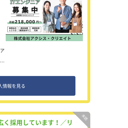
ア
境
て
人情報を見る
。
幅広く採用しています！／リ