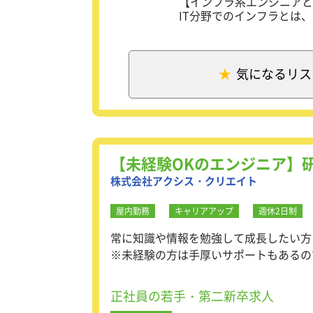
【インフラ系エンジニアと
IT分野でのインフラとは
ットワークを指します。
これらの設計・構築・運用
【仕事内容】
気になるリス
・ソフトウェアの開発（設
・システムの構築
・運用支援
・ヘルプデスクなど
主に企業からの受託による
【未経験OKのエンジニア】
ています。
株式会社アクシス・クリエイト
未経験OK！経験者も大歓
屋内勤務
キャリアアップ
週休2日制
常に知識や情報を勉強して成長したい方
※未経験の方は手厚いサポートもあるの
正社員の若手・第二新卒求人