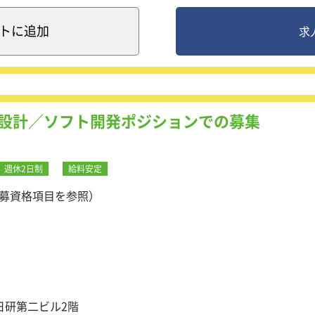
あり、努力が正当に評価される仕組みが整っています。
トできるのも大きな魅力。
行う研修の振り返り時間があるため、
ト
に追加
求
ベートも充実！
プット出来る環境があります。
と少なめ！仕事を早く終わらせてプライベートな時間を確保でき
の近い先輩社員がいる部署に配属され、
施しているため、安心してキャリアをスタートできます！
間となります。
としての勤務になります。
設計／ソフト開発ポジションでの募集
しての契約に切り替わります。
く、ITに関する基礎知識を深めていただきます。
（昨年度実績：入社242名中、235名が正社員登用）。
や「サーバ・ネットワークの基礎知識」などをイチから学んで
はすべて、本人の体調不良など自己都合によるものです。
s OS」だけでなく「Linux OS」にも触れて、基本的なオペレ
週休2日制
給料安定
す。
募資格項目を参照）
S等、仮想環境やクラウド環境の基本技術と操作方法を中心に学びます
、AP、DB等)のパッケージインストール、及び設定変更を通し
的なオペレーション技術を指導します。
型研修
3日研第二ビル2階
を用いて、「ファイルサーバ」や「チャットサーバ」の構築を