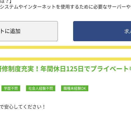
は？】
、システムやインターネットを使用するために必要なサーバーや
・保守を手がける技術者がインフラエンジニアです。
ト
に追加
求
計・保守）
ソフトウェアの開発・システム運用支援とヘルプデスク等を行
研修制度充実！年間休日125日でプライベート
迎です。
学歴不問
社会人経験不問
職種未経験OK
で安心してください！