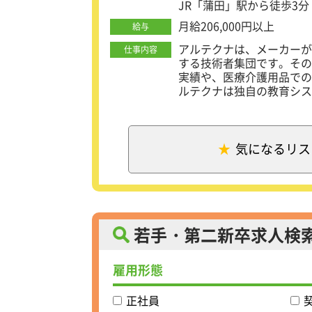
JR「蒲田」駅から徒歩3分
ます。
同期内でチームをつくり、
月給206,000円以上
給与
イルサーバの構築」→「テ
アルテクナは、メーカーが
といった実務相当のフロー
仕事内容
する技術者集団です。その
実績や、医療介護用品での
＜研修後に参画する案件例
ルテクナは独自の教育シス
研修3ヶ月目の習熟度に合
機器をはじめ、遊戯機器、
～案件例～
してソフトウェア開発とい
・コンビニ業界の会員サー
の業務遂行形態（受注・派
・自動車業界のファイル転
う効率の良いアウトソーシ
・通信業界の仮想基盤のソ
気になるリス
大手メーカーの長期的なリ
わることが可能。
過去から家電や遊技機メー
た製品を日常生活で目にす
若手・第二新卒求人検
＜機械設計エンジニアの仕
エンジニアとして、遊戯機
雇用形態
設計等の設計を手掛けてい
＜回路設計／電気エンジニ
正社員