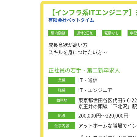
【インフラ系ITエンジニア】
有限会社ベットタイム
屋内勤務
週休2日制
転勤なし
学
成長意欲が高い方
スキルを身につけたい方
人と話すのが好きな方
正社員の若手・第二新卒求人
IT・通信
業種
IT・エンジニア
職種
東京都世田谷区代田6-6-22-
勤務地
京王井の頭線「下北沢」駅
200,000円～220,000円
給与
アットホームな職場でイン
仕事内容