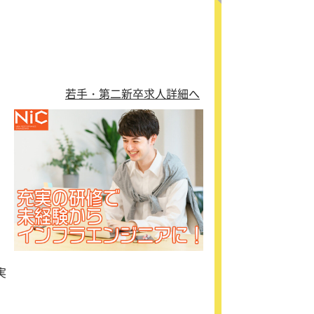
、
若手・第二新卒求人詳細へ
ン
つ
し
実
や