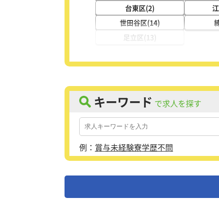
台東区(2)
江
世田谷区(14)
練
足立区(13)
キーワード
で求人を探す
例：
賞与
未経験
寮
学歴不問