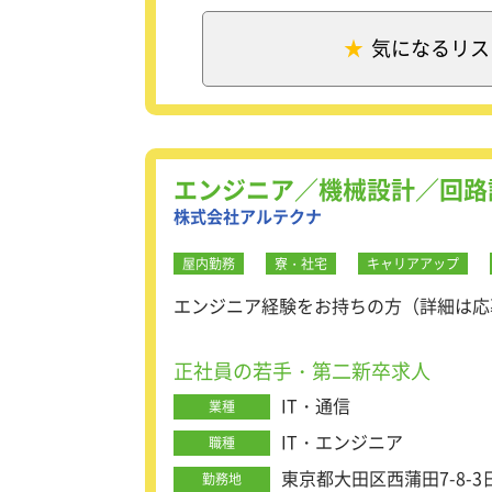
社内には明確な評価基準が
数名の同期と一緒にスター
研修中は毎日、同期同士で
気になるリス
■残業が少ないためプライ
学んだ知識の共有やアウト
残業は月平均5～10時間
さらに研修後は、入社時期
す。
定期的なミーティングも実
■最初の3ヶ月間は試用期
【研修期間】
最初の3ヶ月間は契約社員
▼1ヶ月目：IT基礎研修
エンジニア／機械設計／回路
試用期間終了後は正社員と
1ヶ月目は専門技術ではな
株式会社アルテクナ
※正社員への登用率は97％
「コンピュータの仕組み」
※登用されなかったケース
きます。
使用頻度が高い「Window
屋内勤務
寮・社宅
キャリアアップ
ョン技術を習得いただきま
エンジニア経験をお持ちの方（詳細は応
▼2ヶ月目：技術研修
VMwareESXiやAW
正社員の若手・第二新卒求人
また、様々なサーバ(Web
て、
IT・通信
業種
「Linuxサーバ」の実践
IT・エンジニア
職種
▼3ヶ月目：プロジェクト
東京都大田区西蒲田7-8-
勤務地
1、2ヶ月で習得した技術