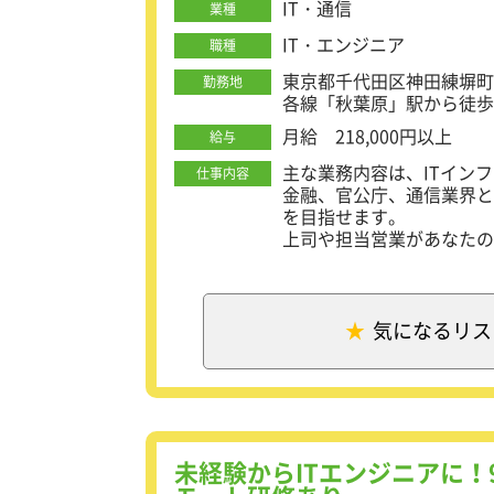
IT・通信
業種
IT・エンジニア
職種
東京都千代田区神田練塀町
勤務地
各線「秋葉原」駅から徒歩
月給 218,000円以上
給与
主な業務内容は、ITイン
仕事内容
金融、官公庁、通信業界と
を目指せます。
上司や担当営業があなたの
です！
まずはエンジニアとしての
ヘルプデスクや運用・監視
気になるリス
ください。
※プロジェクト先はひとり
※2～3ヶ月の短期プロジ
【仕事内容】
・ITシステムを利用する
未経験からITエンジニアに
・システムが正常に稼働す