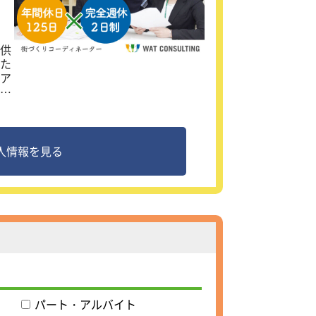
ァ
」
供
た
ア
送
そ
つ
とい
人情報を見る
携
っ
構
パート・アルバイト