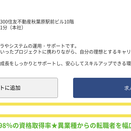
300住友不動産秋葉原駅前ビル10階
1分（本社）
フラやシステムの運用・サポートです。
いったプロジェクトに携わりながら、自分の理想とするキャリ
成長をしっかりとサポートし、安心してスキルアップできる環
基礎を築くため、インフラ関連の業務をお任せします。
といったシンプルな作業から始め、確実に技術を習得していっ
ト
に追加
求
ひとりの適性に合わせて決定するため、安心して取り組めます
ェクトもあり、幅広い経験を積める環境が整っています。
企業からの問い合わせに対応
！98％の資格取得率★異業種からの転職者を
るよう、マニュアルに従って定期的にチェック