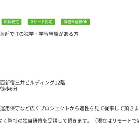
ミスがないか確認
料作成などのサポート業務を担当
給料安定
スピード内定
職種未経験OK
のシステム構築」や「大手通信会社のネットワーク設計」など
直近でITの独学・学習経験がある方
にも挑戦できます。
経験し、成長していけるようサポートしていきます！
アとしての第一歩をサポート！
は携わらず研修に集中できます。
ての基礎知識」「現場で活かせるコミュニケーション力」「イ
ル」などを一から丁寧に指導します。
-1西新宿三井ビルディング12階
徒歩6分
体制！
デスクやサーバー監視などのシンプルな業務からスタート。
定期的な面談があり、現場での悩みや希望するプロジェクトに
です。
運用保守など広くプロジェクトから適性を見て従事して頂きま
eラーニングなども充実しており、継続して学べる環境を提供
なく弊社の独自研修を受講して頂きます。（現在はリモートで
・連絡・相談の仕方、メールの書き方などのビジネス基礎研修
奨金が支給されます（50万円の支給実績あり）。
学ぶヒューマンスキル研修も並行して実施。