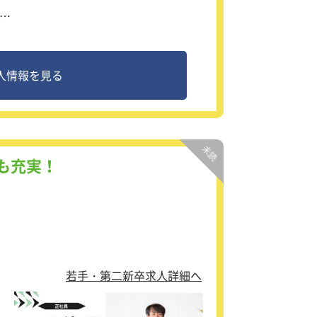
ネ
人情報を見る
っ
も充実！
若手・第二新卒求人詳細へ