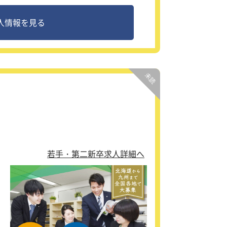
人情報を見る
ま
い
ーシ
若手・第二新卒求人詳細へ
。
行い