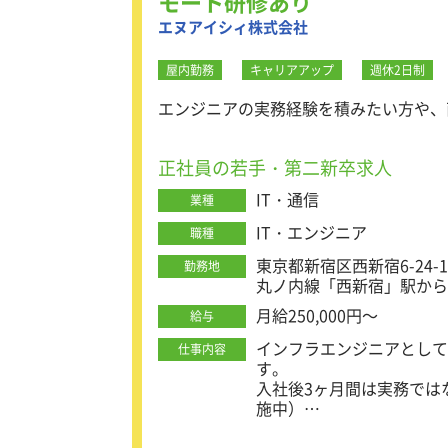
モート研修あり
・完成したシステムなどに
エヌアイシィ株式会社
・打ち合わせに参加し、資
屋内勤務
キャリアアップ
週休2日制
将来的には「大手金融企業
エンジニアの実務経験を積みたい方や、
より高度な上流工程の業務
新しい技術や多様な案件を
正社員の若手・第二新卒求人
■充実した研修でエンジニ
IT・通信
業種
最初の1ヶ月間は、業務に
3名の講師が「社会人とし
IT・エンジニア
職種
フラエンジニアの実務スキ
東京都新宿区西新宿6-24
勤務地
丸ノ内線「西新宿」駅から
■研修後も万全のサポート
研修を終えた後は、ヘルプ
月給250,000円～
給与
また、担当営業や上司との
いて、いつでも相談が可能
インフラエンジニアとして
仕事内容
階層別研修や社内勉強会、
す。
ています。
入社後3ヶ月間は実務では
施中）
■報奨金制度あり！
そのほか、電話対応や報告
年に数回、成果に応じて報
ロジカルシンキングなどを