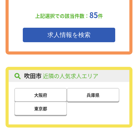
ずつステップアップしていきましょ
う！
85
上記選択での該当件数：
件
＜キャリアパス＞
一般⇒主任⇒係長⇒本係長⇒課長補
佐……と、明確なキャリアステップを
ご用意しています。
半年ごとに査定があり、昇進・昇格を
判断。最短2年半でトップに就いた先
輩もいます！
吹田市
近隣の人気求人エリア
大阪府
兵庫県
東京都