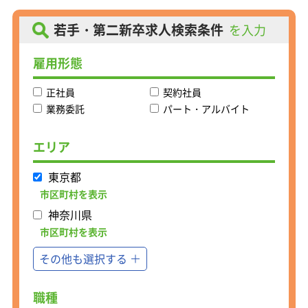
■ 寝具やクリーニングサービスの提
案・販売
若手・第二新卒求人検索条件
を入力
お客様の睡眠の悩みや生活スタイルに
合わせて、
雇用形態
丸八真綿の高品質な寝具やクリーニン
グサービスをご提案。
正社員
契約社員
快適な眠りを実現するための最適な商
品をお届けします！
業務委託
パート・アルバイト
■ ホテルや旅館、保育園など法人にも
エリア
チャレンジできます
個人宅への訪問販売だけでなく、ゆく
東京都
ゆくホテル・旅館などにも寝具の営業
ができます。
市区町村を表示
インバウンドによる観光が活況を呈し
神奈川県
ています。需要はどんどん広がってい
ますが、
市区町村を表示
供給が追い付きません。もともとは丸
その他も選択する
八布団のクリーニング工場も完備して
います。
ホテル経営者から見れば実に頼もしい
職種
存在なのです。