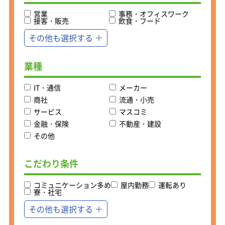
あなたの営業力を存分に試してみませ
営業
んか？
事務・オフィスワーク
接客・販売
飲食・フード
＜営業未経験者歓迎＞
その他も選択する
基本的に2～3名のグループで活動して
提案から契約まで行います。一人行動
は少ないので安心してください。
業種
契約ノルマなしで給与は固定給が保証
されているので安心。
IT・通信
メーカー
アフターサービスを通してお客様との
商社
流通・小売
絆を深め、信頼関係を築いてくださ
サービス
マスコミ
い。
金融・保険
不動産・建設
＜研修について＞
その他
まずは導入研修にて、丸八グループの
歴史や自社ブランドについて学んでい
こだわり条件
ただきます。
基礎が身についたら、ふとんの製造工
場見学や商品のこと、ビジネスマナー
コミュニケーション多め
屋内勤務
運転あり
寮・社宅
講習で応用知識を増やします。
その後、現場研修を重ねて、お客さま
その他も選択する
対応の流れ・商材説明の仕方など少し