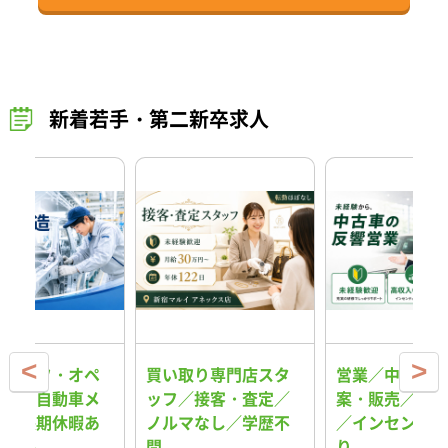
新着若手・第二新卒求人
スタッフ・オペ
買い取り専門店スタ
営業／中古車の
ター／自動車メ
ッフ／接客・査定／
案・販売／反響
ー／長期休暇あ
ノルマなし／学歴不
／インセンティ
格安寮
問
り