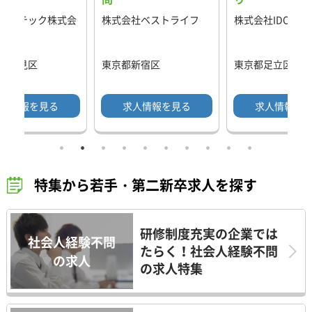
ス・テック株式会
株式会社ベストライフ
株式会社IDOM
県鶴見区
東京都新宿区
東京都足立区
人情報を見る
求人情報を見る
求人情報を
特集から若手・第二新卒求人を探す
研修制度充実の企業では
社会人経験不問
たらく！社会人経験不問
の求人
の求人特集