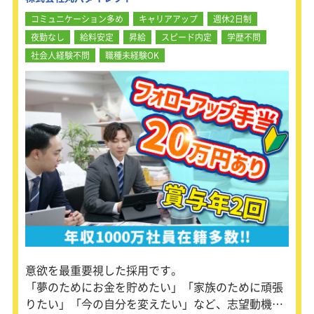
コミュニケーション多め
キャリアアップ
週休2日制
夜勤なし
給料安定
昇給
スピード内定
学歴不問
社会人経験不問
職種未経験OK
意欲を最重要視した採用です。
「夢のためにお金を貯めたい」「家族のために頑張
りたい」「今の自分を変えたい」など、志望動機は