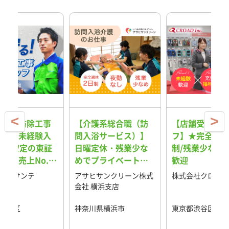
守る！防除工事
【介護系総合職（訪
【店舗受付スタ
ッフ（未経験入
問入浴サービス）】
フ】★完全週休
％）安定の東証
日曜定休・残業少な
制/残業少なめ
業界売上No.1
めでプライベートも
歓迎
術職！1年目から
充実！IT×ロボット
社アサンテ
アサヒサンクリーン株式
株式会社クロード
月30万円も可
導入で新しい時代を
会社 横浜支店
作る介護職
新宿区
神奈川県横浜市
東京都渋谷区