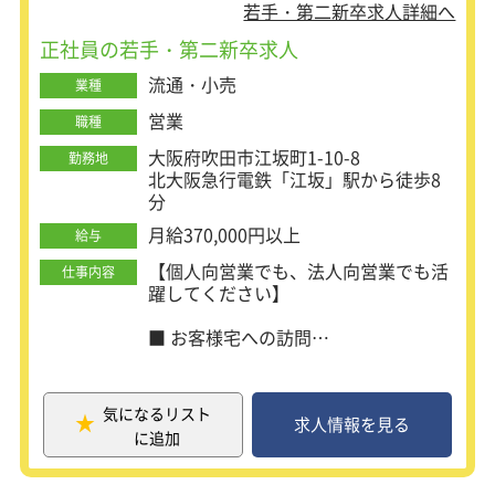
なんでもOK。
若手・第二新卒求人詳細へ
コミュニケーションをとることが好きな方、最速で
正社員の若手・第二新卒求人
キャリアアップ・高収入を目指したい方歓迎しま
流通・小売
業種
す。
あなたの熱い想いを聞かせてください！
営業
職種
大阪府吹田市江坂町1-10-8
勤務地
北大阪急行電鉄「江坂」駅から徒歩8
分
月給370,000円以上
給与
【個人向営業でも、法人向営業でも活
仕事内容
躍してください】
■ お客様宅への訪問
まずは、ふとんのクリーニングサービ
スをご案内しながら、
お客様との信頼関係を築いていきま
気になるリスト
す。
求人情報を見る
に追加
訪問時は、お悩みやご要望を丁寧にヒ
アリングすることが大切です◎