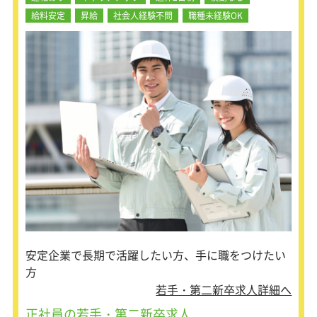
運営
給料安定
昇給
社会人経験不問
職種未経験OK
【施設運営のマネジメント業務の内
容】
スタッフのマネジメント、施設の業績
管理
運営方針の検討などの管理業務全般
シフト作成、勤怠管理
営業、売上管理、スタッフ会議
安定企業で長期で活躍したい方、手に職をつけたい
方
若手・第二新卒求人詳細へ
正社員の若手・第二新卒求人