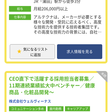
JR「蒲田」駅から徒歩3分
月給206,000円以上
給与
アルテクナは、メーカーが必要とする
仕事内容
様々な開発・受託に応えるべく、高度
な技術力を提供する技術者集団です。
その高度な技術力の背景には、自社ブ
ランド製品の開発を行っていた実績
や、医療介護用品での技術特許の取得
などのノウハウが積み重なっておりま
気になるリスト
す。またアルテクナは独自の教育シス
求人情報を見る
に追加
テムを確立しておりそのシステムから
多くの技術者を育て、輸送機器をはじ
め、遊戯機器、情報通信機器、 一般電
子機器などの機械関係から電気･電
子、そしてソフトウェア開発といった
CEO直下で活躍する採用担当者募集／
広範囲の技術提供で企業をサポートし
11期連続業績拡大中ベンチャー／健康
ています。また、２つの業務遂行形態
商品・化粧品開発～
（受注・派遣）によって｢必要な時
に、必要な技術・技術者を提供する｣
株式会社ウェルヴィーナス
という効率の良いアウトソーシングを
実現しています。
コミュニケーション多め
屋内勤務
キャリアアップ