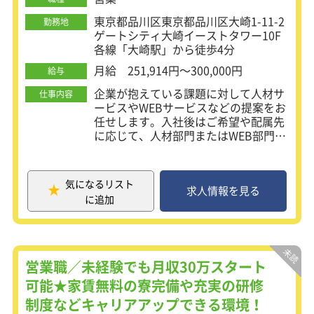
東京都品川区東京都品川区大崎1-11-2
勤務地
ゲートシティ大崎イーストタワー10F
各線「大崎駅」から徒歩4分
月給 251,914円～300,000円
給与
企業が抱えている課題に対して人材サ
仕事内容
ービスやWEBサービスなどの提案をお
任せします。入社後はご希望や配属先
に応じて、人材部門またはWEB部門を
担当していただきます！
【人材部門の仕事内容】
気になるリスト
・経営者や企業の人事責任者に対して
求人情報を見る
に追加
の課題解決型営業
・キャリアコンサルタントとして学生
や求職者の就職支援
【WEB部門の仕事内容】
営業職／未経験でも月収30万スタート
企業のWeb広告に関する課題に対して
可能★家賃無料の寮完備や充実の研修
SEO、リスティング、アフェリエイト
制度などキャリアアップできる環境！
などのプロモーション手法を提案