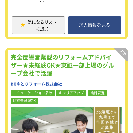
大手または地域の不動産仲介会社を訪
問し「新鮮な土地情報」を仕入れ、
仕入れた情報を元に、立地条件、市場
気になるリスト
動向、生活利便性など調査。
求人情報を見る
に追加
採算が取れる土地とわかれば、不動産
仲介会社と仕入価格の交渉、調整を進
めていきます。
その土地を狙うライバル企業もいる
中、晴れて仕入の契約に至った後は、
完全反響営業型のリフォームアドバイ
住宅プロジェクトに継続して参加しま
ザー★未経験OK★東証一部上場のグル
す。
ープ会社で活躍
さら地から住宅が建ち、お客様の新生
BXゆとりフォーム株式会社
活がはじまるまでを見届けることがで
きる、やりがいのある仕事です!！
コミュニケーション多め
キャリアアップ
給料安定
職種未経験OK