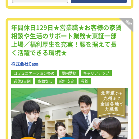
感じられる点が最大の魅力です。
【手を差し伸べる、解決策を共に考え
る】
家賃保証制度とは家を借りる際に、必
年間休日129日★営業職★お客様の家賃
要となる「保証人」の役割を担うもの
相談や生活のサポート業務★東証一部
です。時には行政やNPOと連携しなが
上場／福利厚生を充実！腰を据えて長
ら案件を進めていただきます。当社の
サービスは、ブランド力とサービスの
く活躍できる環境★
質の高さで定評があり、家族関係の希
薄化が進む現代社会において、そのニ
株式会社Casa
ーズは拡大中。業界のパイオニアとし
コミュニケーション多め
屋内勤務
キャリアアップ
て圧倒的な地位を築いています。
週休2日制
夜勤なし
給料安定
昇給
＜働き方改善に注力中】
全社的に働き方改善に注力しており、
現在は全社員が20時退社に取り組んで
います。社会貢献度の高さや、やりが
いの大きさを実感するにはまず自らが
オンオフのメリハリをつけて働くこと
が第一です。