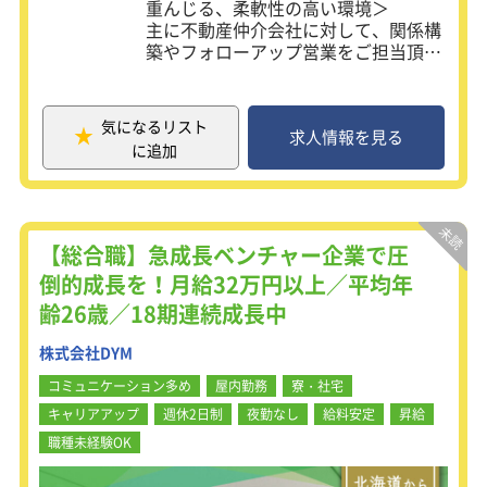
重んじる、柔軟性の高い環境＞
主に不動産仲介会社に対して、関係構
築やフォローアップ営業をご担当頂き
ます。既存顧客が6割で、取引先と長
期的な信頼関係を築く営業スタイルと
なるため、未経験でも挑戦ができるお
気になるリスト
仕事内容です。大手不動産会社とのパ
求人情報を見る
に追加
イプや安定した基盤が強みの当社は創
業10年目で東証一部上場を果たし、家
賃保証業界においては常にトップを走
り続けています。
現在、首都圏エリアで業務が急激に拡
【総合職】急成長ベンチャー企業で圧
大しているため、次の10年に向け更な
倒的成長を！月給32万円以上／平均年
る成長フェーズを牽引いただける方を
齢26歳／18期連続成長中
募集します。
株式会社DYM
【家賃保証制度とは？】
家を借りる際に、必要となる「保証
コミュニケーション多め
屋内勤務
寮・社宅
人」の役割を担うものです。家族関係
キャリアアップ
週休2日制
夜勤なし
給料安定
昇給
の希薄化が進む現代社会においてニー
ズは拡大中。
職種未経験OK
業界の中でもパイオニア的な当社のサ
ービスは、ブランド力があり、サービ