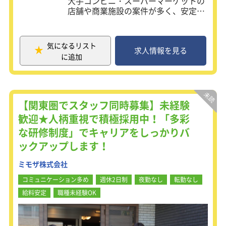
大手コンビニ・スーパーマーケットの
店舗や商業施設の案件が多く、安定的
に受注をしている当社。
入社までに必要なものは自動車免許の
みです。（現場までの移動が車の移動
気になるリスト
のため必須）
求人情報を見る
に追加
未経験でも研修制度が整っている為、
専門スキルが身につきます。
【仕事内容】
【関東圏でスタッフ同時募集】未経験
施工：施工図面をもとに自分たちの手
歓迎★人柄重視で積極採用中！「多彩
で電気工事を行います。
な研修制度」でキャリアをしっかりバ
施工管理：工事スケジュールや現場の
状況確認、関係業者に連携・調整（職
ックアップします！
人さんへの作業の指示出しなど）を行
います。
ミモザ株式会社
コミュニケーション多め
週休2日制
夜勤なし
転勤なし
研修制度が充実しており、社員の8割
給料安定
職種未経験OK
は未経験での入社です。入社後2ヵ月
ほどジョブローテーションを行い、営
業・工事・設計・購買の部署をまわり