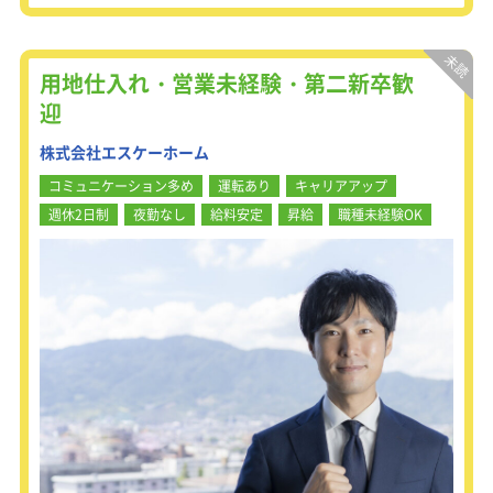
個人ノルマなく、チーム（店舗）で目
標達成を目指します。
エイブルのハウジングコーディネータ
ーのお客様に物件を案内するだけでな
用地仕入れ・営業未経験・第二新卒歓
く、
迎
オーナー様と深くお付き合いできるの
が特徴。
株式会社エスケーホーム
オーナー様から物件をお預かりするた
めの提案・物件管理や事務手続きの代
コミュニケーション多め
運転あり
キャリアアップ
行はもちろん、
週休2日制
夜勤なし
給料安定
昇給
職種未経験OK
リノベーションの提案や建替えのサポ
ート等も行います。
「間取りや部屋を見るのが好き」そん
なきっかけでもOK！
【物件紹介】
メール・お電話でのお問い合わせや、
ご来店のお客様にご希望に応じて物件
をご案内します。
【ご要望のヒアリング】
内見のご案内、契約手続きのサポート
ほか物件管理