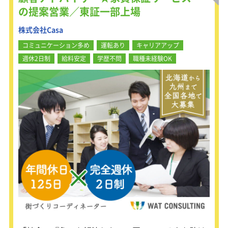
たい、一生役に立つスキルを身につけ
の提案営業／東証一部上場
たいなど、少しでも仕事内容に興味を
お持ちいただけましたらまずはお問合
株式会社Casa
せください。
コミュニケーション多め
運転あり
キャリアアップ
【具体的な仕事内容】
週休2日制
給料安定
学歴不問
職種未経験OK
工事の打ち合わせ
図面や書類の作成、電力・役所への申
請
協力会社の選定と手配、現場での指示
出し
安全・工程・品質・予算などの管理