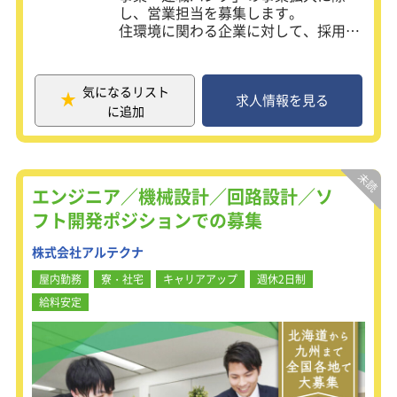
し、営業担当を募集します。
住環境に関わる企業に対して、採用課
題の解決をメインに、ただのセールス
だけではなく、顧客の課題ヒアリン
グ・解決策の提案など、新規事業に繋
気になるリスト
がる業務まで実践していただきます。
求人情報を見る
に追加
大きな裁量権のもと、営業戦略の立案
から新規事業立ち上げまでをお任せ致
します！
【具体的には】
エンジニア／機械設計／回路設計／ソ
人材紹介事業の法人営業
フト開発ポジションでの募集
商品企画・設計
営業戦略の立案・実行
株式会社アルテクナ
※弊社は法人営業(RA)とキャリアアド
屋内勤務
寮・社宅
キャリアアップ
週休2日制
バイザー(CA)を分業しており、それら
給料安定
を兼務をして頂く可能性がございま
す。
＜法人営業＞
人材要件定義
選考フォロー