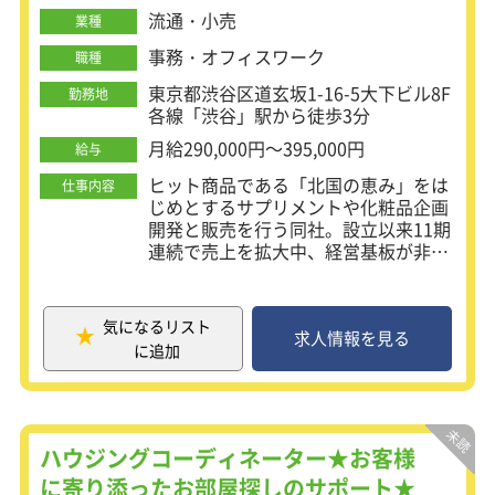
件は通信機器、家電製品、遊技機器が
流通・小売
業種
メインですが、その他輸送機器等の案
事務・オフィスワーク
件もあります。（※案件受注時に組織
職種
状況やスキルを鑑みてアサ イン）
東京都渋谷区道玄坂1-16-5大下ビル8F
勤務地
各線「渋谷」駅から徒歩3分
＜ソフト開発職の仕事内容＞
大手メーカー(自動車メーカー等)に配
月給290,000円～395,000円
給与
属。機械設計業務をお任せします。
ヒット商品である「北国の恵み」をは
仕事内容
じめとするサプリメントや化粧品企画
開発と販売を行う同社。設立以来11期
連続で売上を拡大中、経営基板が非常
に安定しており、商品力の高さと十数
名の少数精鋭の力で年間18億の売上を
上げています。現在管理部門では人事
気になるリスト
の専任担当はおらず、社長直下で2名
求人情報を見る
に追加
の担当者がおり、労務や経理を社外に
アウトソースするための取りまとめを
しています。あなたには経営陣と伴走
しこれからの組織を創り上げていただ
く人事ポジションをお任せします。
ハウジングコーディネーター★お客様
に寄り添ったお部屋探しのサポート★
【仕事内容】