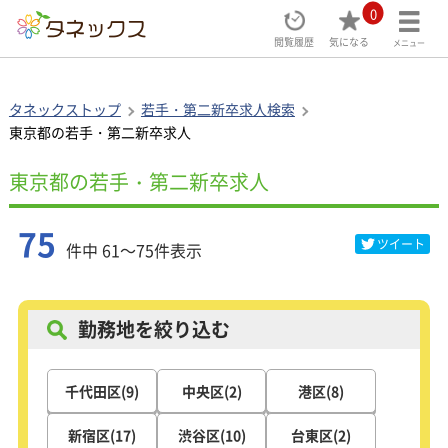
0
閲覧履歴
気になる
メニュー
タネックストップ
若手・第二新卒求人検索
東京都の若手・第二新卒求人
東京都の若手・第二新卒求人
75
ツイート
件中 61～75件表示
勤務地を絞り込む
千代田区(9)
中央区(2)
港区(8)
新宿区(17)
渋谷区(10)
台東区(2)