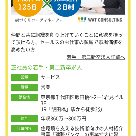
仲間と共に組織を創り上げていくことに意欲を持っ
て頂ける方、セールスのお仕事の領域で市場価値を
高めたい方
若手・第二新卒求人詳細へ
正社員の若手・第二新卒求人
サービス
業種
営業
職種
東京都千代田区飯田橋4-2－1岩見ビル
勤務地
3F
JR「飯田橋」駅から徒歩2分
年収360万～800万円
給与
住環境を支える技術者向けの人材紹介
仕事内容
事業「建職バンク」の事業拡大に際