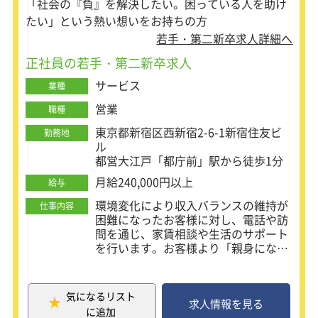
「社会の『負』を解決したい。困っている人を助け
たい」という熱い想いをお持ちの方
若手・第二新卒求人詳細へ
正社員の若手・第二新卒求人
サービス
業種
営業
職種
東京都新宿区西新宿2-6-1新宿住友ビ
勤務地
ル
都営大江戸「都庁前」駅から徒歩1分
月給240,000円以上
給与
環境変化により収入バランスの維持が
仕事内容
困難になったお客様に対し、電話や訪
問を通じ、家賃相談や生活のサポート
を行います。お客様より「親身になっ
てくれてありがとう。」といった感謝
のお言葉を直接いただく場面も多く、
ご自身の行動が、誰かの人生に良い影
気になるリスト
響を及ぼすことができたということを
求人情報を見る
に追加