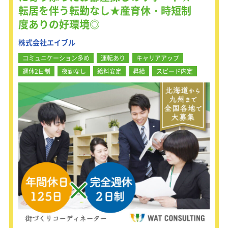
転居を伴う転勤なし★産育休・時短制
選考業務含む採用戦略立案から実行
選考データの分析/新規施策検討・改善
度ありの好環境◎
プロセス立案
採用ブランディングの企画/実施
株式会社エイブル
採用広報、取材、撮影、インタビュー
コミュニケーション多め
運転あり
キャリアアップ
記事の作成
採用・コーポレートブランディング・
週休2日制
夜勤なし
給料安定
昇給
スピード内定
インナーブランディングといった施策