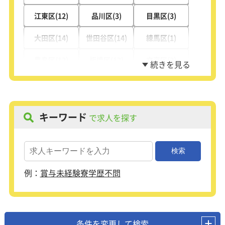
江東区(12)
品川区(3)
目黒区(3)
大田区(14)
世田谷区(14)
練馬区(1)
豊島区(12)
板橋区(12)
文京区(2)
足立区(13)
キーワード
で求人を探す
例：
賞与
未経験
寮
学歴不問
条件を変更して検索