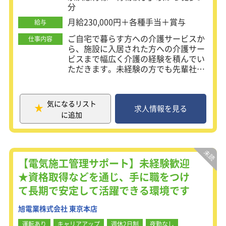
分
月給230,000円＋各種手当＋賞与
給与
ご自宅で暮らす方への介護サービスか
仕事内容
ら、施設に入居された方への介護サー
ビスまで幅広く介護の経験を積んでい
ただきます。未経験の方でも先輩社員
が丁寧に指導しますのでご安心くださ
い。その後の活躍の仕方はあなた次
第！スタッフの採用から育成、ご利用
気になるリスト
者の獲得から業績管理まで、一つの施
求人情報を見る
に追加
設の経営全般を経験することができま
す。入社後は各種研修を行いキャリア
プランを選択ができる制度を設けてい
ます。
【電気施工管理サポート】未経験歓迎
【介護業務の内容】
★資格取得などを通じ、手に職をつけ
食事・更衣・入浴・排せつなどの介助
て長期で安定して活躍できる環境です
全般
介護記録の記入、業務に必要な書類の
旭電業株式会社 東京本店
作成
レクリエーションやイベントの企画・
運転あり
キャリアアップ
週休2日制
夜勤なし