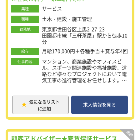
サービス
業種
土木・建設・施工管理
職種
東京都世田谷区上馬2-27-23
勤務地
田園都市線「三軒茶屋」駅から徒歩10
分
月給170,000円＋各種手当＋賞与年4回
給与
マンション、商業施設やオフィスビ
仕事内容
ル、スポーツ関連施設や福祉施設、道
路など様々なプロジェクトにおいて電
気工事の進行管理をお任せします。入
社後まずは、座学研修を通して『仕事
のいろは』を覚えていきます。会社や
仕事への理解を深めた後は、実際に業
気になるリスト
務内容をレクチャー。業務に必要なス
求人情報を見る
に追加
キルは研修や実務を通して学べる環境
ですので、未経験も安心して挑戦可能
です。特別な資格や経験は全く必要あ
りません。入社までに普通自動車免許
があればOKです。安定企業で長く働き
顧客アドバイザー★家賃保証サービス