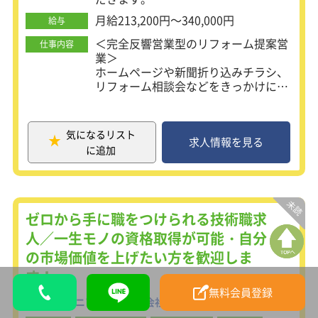
月給213,200円～340,000円
給与
＜完全反響営業型のリフォーム提案営
仕事内容
業＞
ホームページや新聞折り込みチラシ、
リフォーム相談会などをきっかけにお
問合せをいただいたお客さまに対し
て、住まいの相談対応からプランニン
グ、提案、現場施工の管理、アフター
気になるリスト
フォローまですべてに関わるお仕事を
求人情報を見る
に追加
お任せします。お客さまはファミリー
層やシニア層が中心のため、手掛ける
建物は戸建からマンション・アパート
等の集合住宅まで様々。店舗から半径
5km以内の設定しているため、地域に
ゼロから手に職をつけられる技術職求
根差した迅速な対応が当社の強み。飛
人／一生モノの資格取得が可能・自分
び込みやテレアポなどの営業活動は一
の市場価値を上げたい方を歓迎しま
切ないため提案のみに注力できる環境
です。
す！
無料会員登録
＜入社後のキャリア＞
共同エンジニアリング株式会社
最初は網戸や給湯器など簡単な部位の