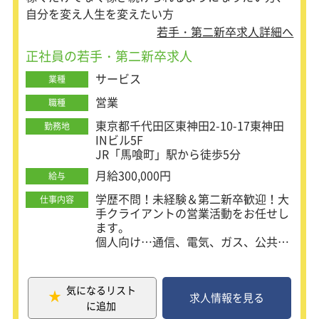
Partnersに就任。
自分を変え人生を変えたい方
2021年1月には世界トップクラスの期
若手・第二新卒求人詳細へ
間で最高ランクGold Partnersに昇格
正社員の若手・第二新卒求人
しました。2022年には業界1位を目指
しています。
サービス
業種
営業
職種
東京都千代田区東神田2-10-17東神田
勤務地
INビル5F
JR「馬喰町」駅から徒歩5分
月給300,000円
給与
学歴不問！未経験＆第二新卒歓迎！大
仕事内容
手クライアントの営業活動をお任せし
ます。
個人向け…通信、電気、ガス、公共関
連事業等
法人向け…決済端末、空調機器、デリ
バリーサービス等
気になるリスト
求人情報を見る
に追加
扱っている商材についてご理解をいた