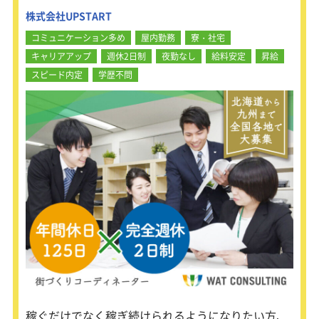
☆業界トップクラスの増収増益率を誇
株式会社UPSTART
り、解約率は1％と評価も高いのが特
徴です！
コミュニケーション多め
屋内勤務
寮・社宅
キャリアアップ
週休2日制
夜勤なし
給料安定
昇給
～こんな自社サービスも担当頂けます
～
スピード内定
学歴不問
・新卒紹介 ベンチャー・中小企業向
けに新卒学生を紹介。内定承諾率は業
界トップクラスです。
・DYM就職 既卒者・第二新卒の求職
者の採用をサポート。
・DYMテック フリーランスの技術者
紹介に特化したサービスです。
・エグゼパート ベンチャー・中小企
業向けにハイスペック人材やシニア層
を紹介。
・研修制度の設計・運営・レポーティ
ング 組織改善を目的とした研修制度
の設計構築を担当。
・求人広告営業
indeedによる求人広告の営業です。株
式会社DYMは事業開始から半年で
稼ぐだけでなく稼ぎ続けられるようになりたい方、
indeed広告代理店の中でSilver