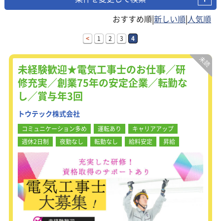
|
|
<
1
2
3
4
未経験歓迎★電気工事士のお仕事／研
修充実／創業75年の安定企業／転勤な
し／賞与年3回
トウテック株式会社
コミュニケーション多め
運転あり
キャリアアップ
週休2日制
夜勤なし
転勤なし
給料安定
昇給