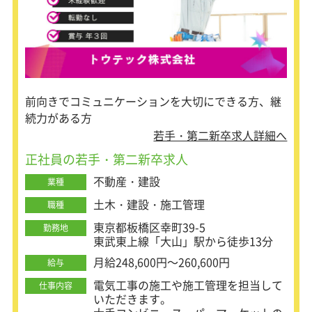
前向きでコミュニケーションを大切にできる方、継
続力がある方
若手・第二新卒求人詳細へ
正社員の若手・第二新卒求人
不動産・建設
業種
土木・建設・施工管理
職種
東京都板橋区幸町39-5
勤務地
東武東上線「大山」駅から徒歩13分
月給248,600円～260,600円
給与
電気工事の施工や施工管理を担当して
仕事内容
いただきます。