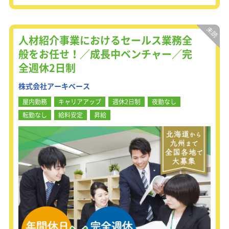
だくために、個人や法人のお客様に対
してご訪問していきます。営業と言っ
ても『商品を売り込む』と言うより
は、お客様のご質問や不安な点に対し
人材紹介事業におけるセールス業務全
てお答えしていく『説明をすること』
般をお任せ！／成長中ベンチャー／完
がメインです。初めは慣れない営業ト
全週休2日制
ークも、専属の研修担当がしっかりと
2週間の研修を行い、まずは先輩社員
株式会社アーキベース
に同行して、実際の営業現場を学びま
す。一人立ちしてからも必ずリーダー
屋内勤務
キャリアアップ
週休2日制
夜勤なし
の先輩がつくので、日々わからないこ
転勤なし
給料安定
昇給
となどは報連相をして、毎日振り返り
を行いながらスキルアップを目指しま
す！ご対面するお客様は、一人暮らし
の学生さんや一般的なご家族、年配の
ご夫婦など幅広いため、それぞれの方
にしっかりと耳を傾けることが重要で
す。