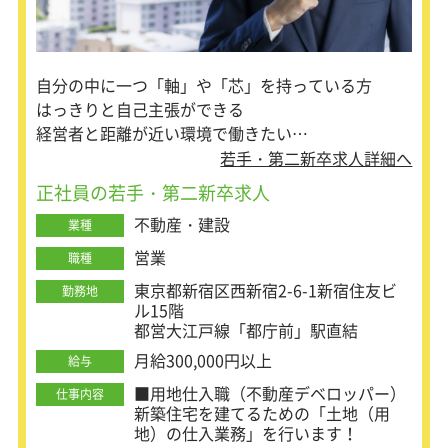
なかなか借り手が見つからない物件が
あれば、オーナー様に対し、
家賃の見直しや物件のリフォームなど
を提案します。
自分の中に一つ「軸」や「芯」を持っている方
はっきりと自己主張ができる
経営者と距離が近い環境で働きたい
必ず実現したい大きな「夢・野心」を持っている
若手・第二新卒求人詳細へ
「モチベーションの高い」仲間と一緒に成長したい
正社員の若手・第二新卒求人
不動産・建設
業種
営業
職種
東京都新宿区西新宿2-6-1新宿住友ビ
勤務地
ル15階
都営大江戸線「都庁前」駅直結
月給300,000円以上
給与
■用地仕入職（不動産デベロッパー）
仕事内容
新築住宅を建てるための「土地（用
地）の仕入業務」を行います！