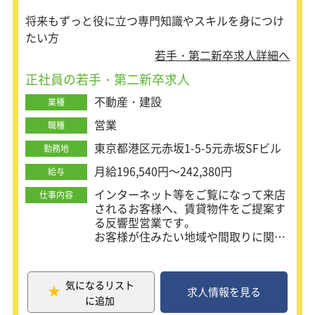
将来もずっと役に立つ専門知識やスキルを身につけ
たい方
若手・第二新卒求人詳細へ
正社員の若手・第二新卒求人
不動産・建設
業種
営業
職種
東京都港区元赤坂1-5-5元赤坂SFビル
勤務地
月給196,540円～242,380円
給与
インターネット等をご覧になって来店
仕事内容
されるお客様へ、賃貸物件をご提案す
る反響型営業です。
お客様が住みたい地域や間取りに関す
る要望、予算等をうかがい、それぞれ
のニーズに合ったご提案を行います。
お客様の立場になり「住まいのプロ」
気になるリスト
として、お客様にとっての「最適」を
求人情報を見る
に追加
提案して下さい。