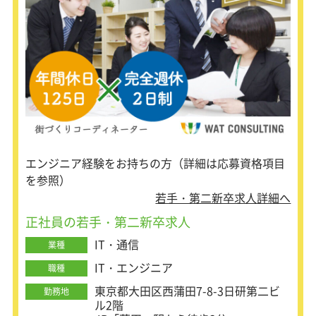
採用コンサルティング
＜キャリアアドバイザー＞
求職者志向の確認
キャリアプランの確認
求人の紹介
選考フォロー
エンジニア経験をお持ちの方（詳細は応募資格項目
を参照）
若手・第二新卒求人詳細へ
正社員の若手・第二新卒求人
IT・通信
業種
IT・エンジニア
職種
東京都大田区西蒲田7-8-3日研第二ビ
勤務地
ル2階