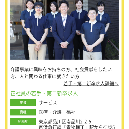
工事全体の流れを学んで頂いてから工
事部に配属となります。技術面に関し
ては、資格取得のための講習会もあ
り、合格までフォローしますのでご安
心ください◎
また、会社の近くに研修センターもあ
り、現場に行く前に工事の雰囲気や内
容を知ることができます！
介護事業に興味をお持ちの方、社会貢献をしたい
方、人と関わる仕事に就きたい方
若手・第二新卒求人詳細へ
正社員の若手・第二新卒求人
サービス
業種
医療・介護・福祉
職種
東京都品川区南品川2-2-5
勤務地
京浜急行線「青物横丁」駅から徒歩5