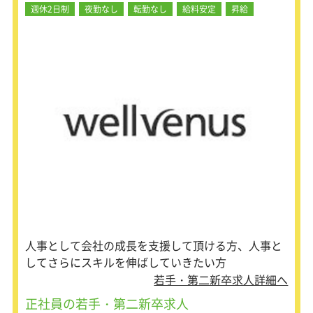
週休2日制
夜勤なし
転勤なし
給料安定
昇給
大手メーカーの長期的なリレーション
で信頼が高く、スキルアップできる環
境で上流から携わることが可能。
過去から家電や遊技機メーカとのお取
引が多いため、案件は身近な製品が多
く自身が携わった製品を日常生活で目
にすることができます。
＜機械設計エンジニアの仕事内容＞
エンジニアとして、遊戯機、OA機器、
通信機器、家電製品等の モールド外装
設計及び機構設計等の設計を手掛けて
いただきます。
＜回路設計／電気エンジニアの仕事内
容＞
遊戯機器、家電製品、通信機器等の回
人事として会社の成長を支援して頂ける方、人事と
路設計業務をお任せします。メカ・ ソ
してさらにスキルを伸ばしていきたい方
フトエンジニアと連携しながら、設
計・開発、試作、量産立ち上げまで進
若手・第二新卒求人詳細へ
めます。上流工程を担っているため、
正社員の若手・第二新卒求人
外注のコントロールも発生します。案