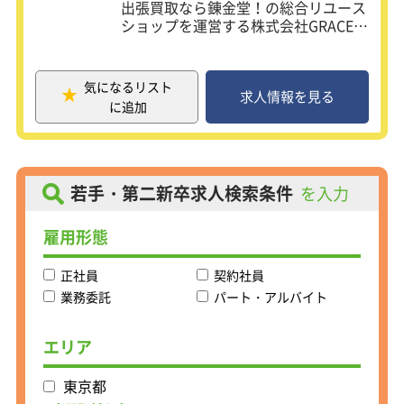
出張買取なら錬金堂！の総合リユース
者として活躍することもできますよ！
ショップを運営する株式会社GRACE。
あなたには買取査定スタッフとして、
慣れてくると、買取した商品の販売先
買取業務サポートデスクから共有を受
選定もお任せします！
け、
「ニッチなものは意外とネットだと売
気になるリスト
社用車でお客様の元に伺い不用品を買
求人情報を見る
れる！」
に追加
い取る出張買取のお仕事をお任せしま
「この商品は店舗で地元の人向けに販
す。
売にしよう」
「これはタイで人気な製品だからタイ
★宝探しのようなワクワク感のあるお
に送ろう」
仕事！
などなど、販売先によって意外な物が
若手・第二新卒求人検索条件
を入力
★飛び込み営業やテレアポは一切な
高値になる・飛ぶように売れる面白さ
し！
を実感できます！
雇用形態
★100％完全反響スタイルの安心感
★年功序列なしの平等な評価体制
リユース業界の市場規模は2.4兆円とも
正社員
契約社員
★20代メンバーが活躍中！
いわれ、フリマアプリ等の浸透により
需要も供給もこれから活発に伸びてい
業務委託
パート・アルバイト
接客が好きな方、いろんな製品に出会
く業界です。
う仕事がしてみたい方、
そんなリユース業界でもっと稼ぎた
エリア
ぜひぜひチャレンジしてみませんか!
い！と思っている方や、
人と話すのが好き、接客が好きという
東京都
＜未経験からでも活躍出来る理由
方、
は・・・＞