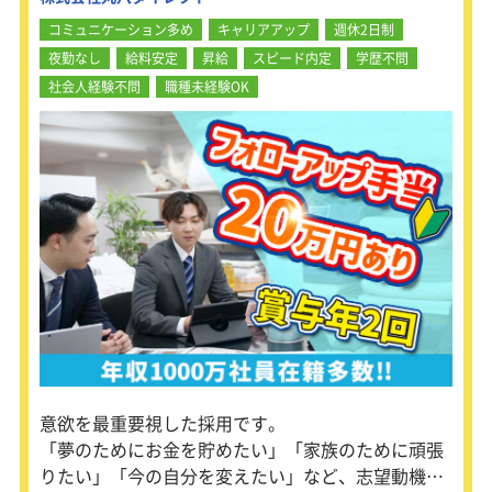
コミュニケーション多め
キャリアアップ
週休2日制
夜勤なし
給料安定
昇給
スピード内定
学歴不問
社会人経験不問
職種未経験OK
意欲を最重要視した採用です。
「夢のためにお金を貯めたい」「家族のために頑張
りたい」「今の自分を変えたい」など、志望動機は