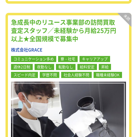
す。
売にしよう」
「これはタイで人気な製品だからタイ
★宝探しのようなワクワク感のあるお
に送ろう」
仕事！
などなど、販売先によって意外な物が
急成長中のリユース事業部の訪問買取
★飛び込み営業やテレアポは一切な
高値になる・飛ぶように売れる面白さ
査定スタッフ／未経験から月給25万円
し！
を実感できます！
以上★全国規模で募集中
★100％完全反響スタイルの安心感
★年功序列なしの平等な評価体制
リユース業界の市場規模は2.4兆円とも
株式会社GRACE
★20代メンバーが活躍中！
いわれ、フリマアプリ等の浸透により
需要も供給もこれから活発に伸びてい
コミュニケーション多め
寮・社宅
キャリアアップ
接客が好きな方、いろんな製品に出会
く業界です。
週休2日制
夜勤なし
転勤なし
給料安定
昇給
う仕事がしてみたい方、
そんなリユース業界でもっと稼ぎた
ぜひぜひチャレンジしてみませんか!
い！と思っている方や、
スピード内定
学歴不問
社会人経験不問
職種未経験OK
人と話すのが好き、接客が好きという
＜未経験からでも活躍出来る理由
方、
は・・・＞
お客様に誠実に接することができる素
入社後は最長1ヶ月のOJT研修を実
直な性格の方が錬金堂のビジネスに向
施。
いています。
先輩に同行し、仕事の流れを学びま
少しでも気になった方は是非ご応募く
す。
ださい。
ざっくばらんにお話できればと思いま
・今まで買取という仕事をした事なん
す！
てない