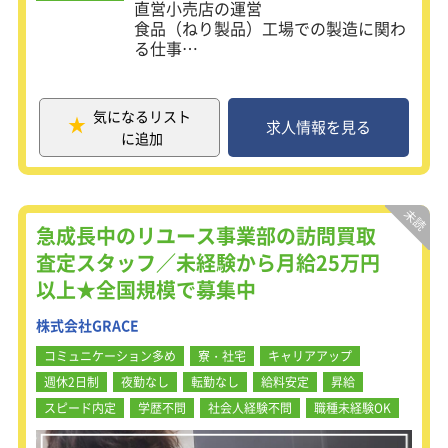
直営小売店の運営
食品（ねり製品）工場での製造に関わ
る仕事
生産機械を使用して、食材の加工・加
熱・冷却などを行う仕事です。ちくわ
やおでんに代表されるねり製品を製造
気になるリスト
します。
求人情報を見る
に追加
製造ラインでの作業、製造業務の管理
のほか、ラインの清掃・片付けも行い
ます。
基本的に少人数で一つの生産ラインを
担当。幅広い業務で、広い知識と経験
急成長中のリユース事業部の訪問買取
が積めます。
査定スタッフ／未経験から月給25万円
以上★全国規模で募集中
【未経験でも大丈夫！】
未経験の方でもベテラン社員から機械
株式会社GRACE
の使用方法などについて指導してもら
えるので安心です。
コミュニケーション多め
寮・社宅
キャリアアップ
また、製造方法や必要製造量など明確
週休2日制
夜勤なし
転勤なし
給料安定
昇給
なガイドラインが用意されているの
で、素早く職場に馴染むことができま
スピード内定
学歴不問
社会人経験不問
職種未経験OK
す。
【こんな方に向いています！】