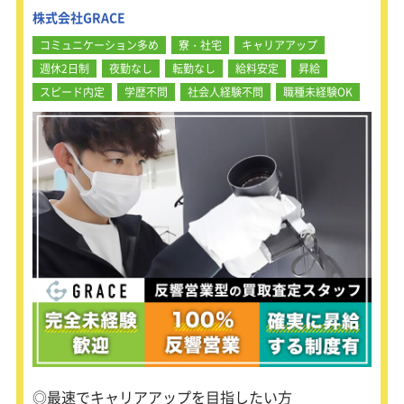
★年功序列なしの平等な評価体制
株式会社GRACE
★20代メンバーが活躍中！
コミュニケーション多め
寮・社宅
キャリアアップ
接客が好きな方、いろんな製品に出会
週休2日制
夜勤なし
転勤なし
給料安定
昇給
う仕事がしてみたい方、
ぜひぜひチャレンジしてみませんか!
スピード内定
学歴不問
社会人経験不問
職種未経験OK
＜未経験からでも活躍出来る理由
は・・・＞
入社後は最長1ヶ月のOJT研修を実
施。
先輩に同行し、仕事の流れを学びま
す。
・今まで買取という仕事をした事なん
てない
・査定ってなにをみたらいいのかわか
らない
という方もご安心ください。
お客様との話し方から査定の方法、売
れる商品の見極め方まで覚えてからひ
◎最速でキャリアアップを目指したい方
とり立ち。