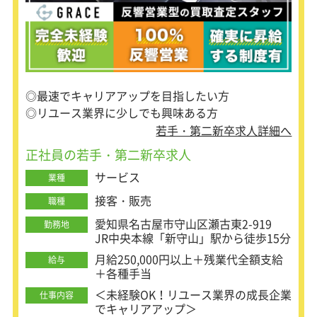
・査定ってなにをみたらいいのかわか
らない
という方もご安心ください。
お客様との話し方から査定の方法、売
れる商品の見極め方まで覚えてからひ
◎最速でキャリアアップを目指したい方
とり立ち。
その後も買取データベースを見ながら
◎リユース業界に少しでも興味ある方
査定できるので安心ですよ。
若手・第二新卒求人詳細へ
正社員の若手・第二新卒求人
＜高年収を目指せる！同年代よりも早
く昇進可能＞
サービス
業種
リユース店「錬金堂」は、2019年3月
にスタートし、1年半で40店舗を展
接客・販売
職種
開。
愛知県名古屋市守山区瀬古東2-919
不況下でも強いビジネスとして成長し
勤務地
JR中央本線「新守山」駅から徒歩15分
てきました。
メンバーから店舗責任者として、
月給250,000円以上＋残業代全額支給
給与
ゆくゆくはエリアマネージャーやSVと
＋各種手当
して活躍頂ける環境を用意していま
＜未経験OK！リユース業界の成長企業
す。
仕事内容
でキャリアアップ＞
将来は自分の店を持って独立し、経営