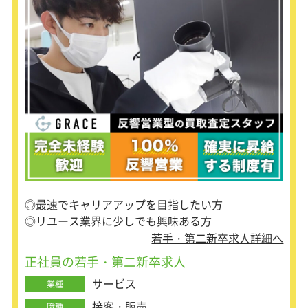
・コツコツ仕事に取り組みたい方
・職の仕事に興味を持っている方
■当社で活躍する社員
前職で食品の製造職、オペレーター、
品質管理職、社内SE、店長職などを経
験された社員が在籍しています。20
代・30代の中途社員も活躍中です！
製造スタッフ初挑戦という方も、製造
方法や必要な分量など、明確なガイド
ラインに沿って製造していくので、仕
事を覚えやすいですよ。
◎最速でキャリアアップを目指したい方
◎リユース業界に少しでも興味ある方
若手・第二新卒求人詳細へ
正社員の若手・第二新卒求人
サービス
業種
接客・販売
職種