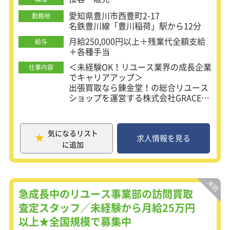
愛知県豊川市西豊町2-17
勤務地
名鉄豊川線「豊川稲荷」駅から12分
月給250,000円以上＋残業代全額支給
給与
＋各種手当
＜未経験OK！リユース業界の成長企業
仕事内容
でキャリアアップ＞
出張買取なら錬金堂！の総合リユース
ショップを運営する株式会社GRACE。
あなたには買取査定スタッフとして、
買取業務サポートデスクから共有を受
け、
気になるリスト
社用車でお客様の元に伺い不用品を買
求人情報を見る
に追加
い取る出張買取のお仕事をお任せしま
す。
★宝探しのようなワクワク感のあるお
仕事！
急成長中のリユース事業部の訪問買取
★飛び込み営業やテレアポは一切な
査定スタッフ／未経験から月給25万円
し！
以上★全国規模で募集中
★100％完全反響スタイルの安心感