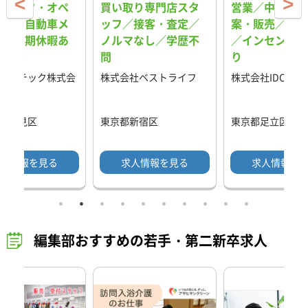
スタッフ・オペ
買い取り専門店スタ
営業／中古車の
ター／自動車メ
ッフ／接客・査定／
案・販売／反響
ー／長期休暇あ
ノルマなし／学歴不
／インセンティ
格安寮
問
り
ス・テック株式会
株式会社ベストライフ
株式会社IDOM
県鶴見区
東京都新宿区
東京都足立区
人情報を見る
求人情報を見る
求人情報を
編集部おすすめの若手・第二新卒求人