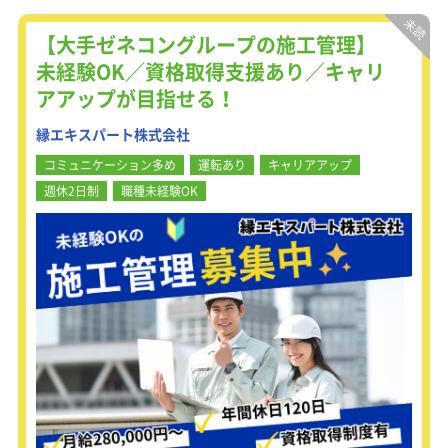
■ 寝具やクリーニングサービスの提
案・販売
【大手ゼネコングループの施工管理】
お客様の睡眠の悩みや生活スタイルに
未経験OK／資格取得支援あり／キャリ
合わせて、
アアップが目指せる！
丸八真綿の高品質な寝具やクリーニン
グサービスをご提案。
縁エキスパート株式会社
快適な眠りを実現するための最適な商
品をお届けします！
コミュニケーション多め
運転あり
キャリアアップ
週休2日制
職種未経験OK
■ ホテルや旅館、保育園など法人にも
チャレンジできます
個人宅への訪問販売だけでなく、ゆく
ゆくホテル・旅館などにも寝具の営業
ができます。
インバウンドによる観光が活況を呈し
ています。需要はどんどん広がってい
ますが、
供給が追い付きません。もともとは丸
八布団のクリーニング工場も完備して
います。
ホテル経営者から見れば実に頼もしい
存在なのです。