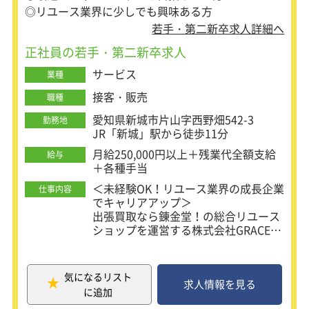
その後も買取データベースを見ながら
◎リユース業界に少しでも興味ある方
査定できるので安心ですよ。
若手・第二新卒求人詳細へ
正社員の若手・第二新卒求人
＜高年収を目指せる！同年代よりも早
く昇進可能＞
サービス
業種
リユース店「錬金堂」は、2019年3月
にスタートし、1年半で40店舗を展
接客・販売
職種
開。
愛知県新城市片山字西野畑542-3
不況下でも強いビジネスとして成長し
勤務地
JR「新城」駅から徒歩11分
てきました。
メンバーから店舗責任者として、
月給250,000円以上＋残業代全額支給
給与
ゆくゆくはエリアマネージャーやSVと
＋各種手当
して活躍頂ける環境を用意していま
＜未経験OK！リユース業界の成長企業
す。
仕事内容
でキャリアアップ＞
将来は自分の店を持って独立し、経営
出張買取なら錬金堂！の総合リユース
者として活躍することもできますよ！
ショップを運営する株式会社GRACE。
あなたには買取査定スタッフとして、
慣れてくると、買取した商品の販売先
買取業務サポートデスクから共有を受
選定もお任せします！
け、
「ニッチなものは意外とネットだと売
気になるリスト
社用車でお客様の元に伺い不用品を買
求人情報を見る
れる！」
に追加
い取る出張買取のお仕事をお任せしま
「この商品は店舗で地元の人向けに販