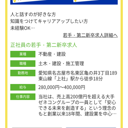
あなたの営業力を存分に試してみませ
んか？
人と話すのが好きな方
＜営業未経験者歓迎＞
知識をつけてキャリアアップしたい方
基本的に2～3名のグループで活動して
未経験OK
提案から契約まで行います。一人行動
経験者歓迎
若手・第二新卒求人詳細へ
は少ないので安心してください。
契約ノルマなしで給与は固定給が保証
正社員の若手・第二新卒求人
されているので安心。
不動産・建設
アフターサービスを通してお客様との
業種
絆を深め、信頼関係を築いてくださ
土木・建設・施工管理
職種
い。
愛知県名古屋市名東区亀の井3丁目189
勤務地
＜研修について＞
東山線「上社」駅から徒歩18分
まずは導入研修にて、丸八グループの
280,000円～400,000円
給与
歴史や自社ブランドについて学んでい
ただきます。
当社は、売上高200億円を超える大手
仕事内容
基礎が身についたら、ふとんの製造工
ゼネコングループの一員として「安心
場見学や商品のこと、ビジネスマナー
できる未来を創造する」という理念の
講習で応用知識を増やします。
もと創業以来18年間、建設業を中心に
その後、現場研修を重ねて、お客さま
成長を続けている総合コンサルタント
対応の流れ・商材説明の仕方など少し
会社です。