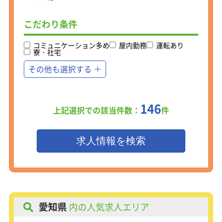
不況下でも強いビジネスとして成長し
てきました。
こだわり条件
メンバーから店舗責任者として、
ゆくゆくはエリアマネージャーやSVと
して活躍頂ける環境を用意していま
コミュニケーション多め
屋内勤務
運転あり
寮・社宅
す。
将来は自分の店を持って独立し、経営
その他も選択する
者として活躍することもできますよ！
慣れてくると、買取した商品の販売先
選定もお任せします！
146
上記選択での該当件数：
件
「ニッチなものは意外とネットだと売
れる！」
「この商品は店舗で地元の人向けに販
売にしよう」
「これはタイで人気な製品だからタイ
に送ろう」
などなど、販売先によって意外な物が
高値になる・飛ぶように売れる面白さ
を実感できます！
愛知県
内の人気求人エリア
リユース業界の市場規模は2.4兆円とも