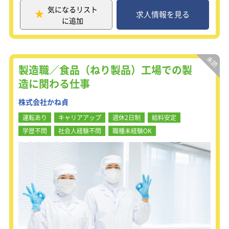
ずつステップアップしていきましょ
当社では多くの社員が中途入社から成
気になるリスト
う！
果を上げており、学歴や性別、年齢に
求人情報を見る
に追加
とらわれず努力と成長が正当に評価さ
＜キャリアパス＞
れる風土が根付いています。
一般⇒主任⇒係長⇒本係長⇒課長補
現在の取締役は、40代半ばで中途入社
佐……と、明確なキャリアステップを
から7年目で昇進した実績を持ちま
ご用意しています。
す。さらに、30代の部長や女性役員を
製造職／食品（ねり製品）工場での製
半年ごとに査定があり、昇進・昇格を
はじめ若手社員たちが情熱を持って活
判断。最短2年半でトップに就いた先
造に関わる仕事
躍しています。
輩もいます！
株式会社かね貞
【仕事内容】
運転あり
キャリアアップ
週休2日制
給料安定
土木・建築・設備・プラント工事の施
学歴不問
社会人経験不問
職種未経験OK
工管理業務をお願いします。
まずはサポート業務からスタート！専
門的な業務をいきなりお任せすること
はありません。最初は取り組みやすい
業務から始めていただきます。
未経験でも小規模な案件からステップ
アップし、最終的には大規模案件を任
されるまで、しっかりとサポートしま
す。