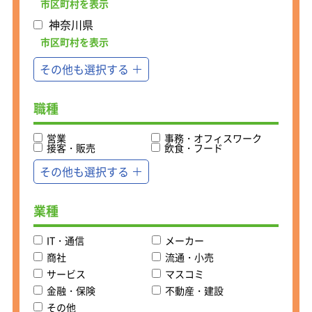
お客様に誠実に接することができる素
市区町村を表示
入社後は最長1ヶ月のOJT研修を実
直な性格の方が錬金堂のビジネスに向
神奈川県
施。
いています。
先輩に同行し、仕事の流れを学びま
少しでも気になった方は是非ご応募く
市区町村を表示
す。
ださい。
その他も選択する
ざっくばらんにお話できればと思いま
・今まで買取という仕事をした事なん
す！
てない
職種
・査定ってなにをみたらいいのかわか
らない
営業
事務・オフィスワーク
接客・販売
飲食・フード
という方もご安心ください。
お客様との話し方から査定の方法、売
その他も選択する
れる商品の見極め方まで覚えてからひ
とり立ち。
その後も買取データベースを見ながら
業種
査定できるので安心ですよ。
IT・通信
メーカー
＜高年収を目指せる！同年代よりも早
商社
流通・小売
く昇進可能＞
サービス
マスコミ
リユース店「錬金堂」は、2019年3月
金融・保険
不動産・建設
にスタートし、1年半で40店舗を展
開。
その他