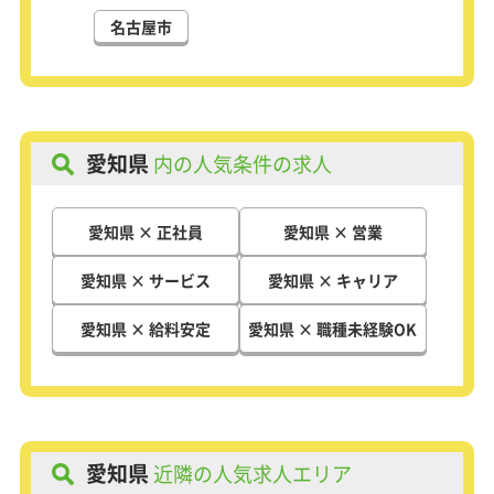
いわれ、フリマアプリ等の浸透により
需要も供給もこれから活発に伸びてい
名古屋市
く業界です。
そんなリユース業界でもっと稼ぎた
い！と思っている方や、
人と話すのが好き、接客が好きという
方、
お客様に誠実に接することができる素
愛知県
内の人気条件の求人
直な性格の方が錬金堂のビジネスに向
いています。
少しでも気になった方は是非ご応募く
愛知県 × 正社員
愛知県 × 営業
ださい。
ざっくばらんにお話できればと思いま
愛知県 × サービス
愛知県 × キャリア
す！
愛知県 × 給料安定
愛知県 × 職種未経験OK
愛知県
近隣の人気求人エリア