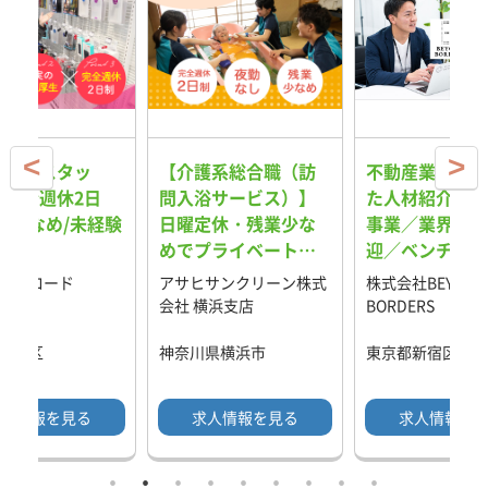
舗受付スタッ
【介護系総合職（訪
不動産業界に特
★完全週休2日
問入浴サービス）】
た人材紹介サー
業少なめ/未経験
日曜定休・残業少な
事業／業界未経
めでプライベートも
迎／ベンチャー
充実！IT×ロボット
長したい方必見
社クロード
アサヒサンクリーン株式
株式会社BEYOND
導入で新しい時代を
会社 横浜支店
BORDERS
作る介護職
渋谷区
神奈川県横浜市
東京都新宿区
人情報を見る
求人情報を見る
求人情報を