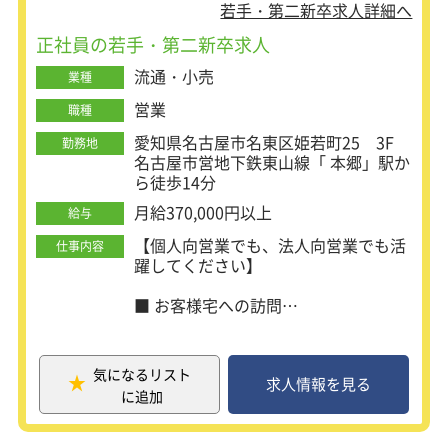
なんでもOK。
若手・第二新卒求人詳細へ
コミュニケーションをとることが好きな方、最速で
正社員の若手・第二新卒求人
キャリアアップ・高収入を目指したい方歓迎しま
流通・小売
業種
す。
あなたの熱い想いを聞かせてください！
営業
職種
愛知県名古屋市名東区姫若町25 3F
勤務地
名古屋市営地下鉄東山線「 本郷」駅か
ら徒歩14分
月給370,000円以上
給与
【個人向営業でも、法人向営業でも活
仕事内容
躍してください】
■ お客様宅への訪問
まずは、ふとんのクリーニングサービ
スをご案内しながら、
お客様との信頼関係を築いていきま
気になるリスト
す。
求人情報を見る
に追加
訪問時は、お悩みやご要望を丁寧にヒ
アリングすることが大切です◎