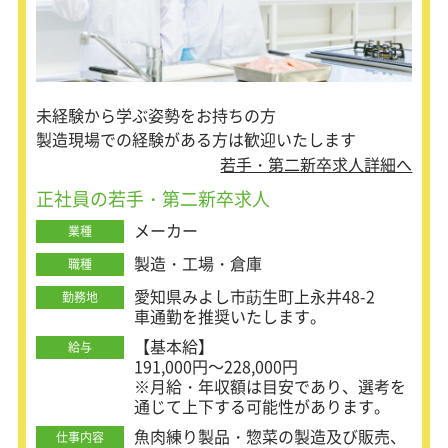
＜主な業務内容＞
■作業員や業者の管理
■基礎工事
■予算の管理
■工程（スケジュール）の管理
未経験から学ぶ姿勢をお持ちの方
■安全の管理
製造現場での経験がある方は歓迎いたします
■工事書類の作成・管理
若手・第二新卒求人詳細へ
正社員の若手・第二新卒求人
メーカー
業種
製造・工場・倉庫
職種
愛知県みよし市莇生町上永井48-2
勤務地
車通勤を推奨いたします。
【基本給】
給与
191,000円～228,000円
※月給・年収額は目安であり、選考を
通じて上下する可能性があります。
魚肉練り製品・惣菜の製造及び販売、
仕事内容