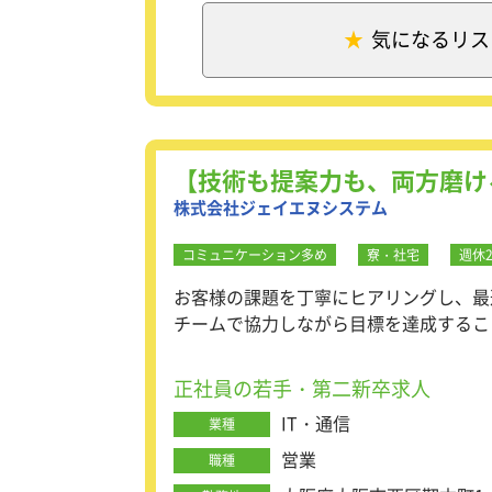
【求職者様向けの転職支援
求職者様向けには、まず電
気になるリス
ル、転職におけるご希望を
その内容をもとに、最適な
面接対策といった具体的な
内定後も、入社に至るまで
【技術も提案力も、両方磨け
【企業様向けの採用支援】
株式会社ジェイエヌシステム
企業様向けには、まず募集
ッチした人材をご紹介しま
選考プロセスでは、面接日
コミュニケーション多め
寮・社宅
週休
社へとつなげていきます。
お客様の課題を丁寧にヒアリングし、最
チームで協力しながら目標を達成するこ
【安心の研修制度】
新しく入社される方に対し
正社員の若手・第二新卒求人
研修制度が充実しています
営業基準マニュアルや各種
IT・通信
業種
知識に関する学習コンテン
います。
営業
職種