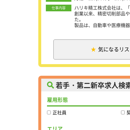
ハリキ精工株式会社は、「
仕事内容
創業以来、精密切削部品や
た。
製品は、自動車や医療機器
ズに応える中核部品として
これからもグローバルな視
ル・タイといった海外拠点
に取り組む仲間を募集しま
気になるリス
【取扱製品】
金属切削加工部品を中心に
依頼し、仕入・販売を行う
主力事業は自動車関連、医
工、オリンパスなどがあり
若手・第二新卒求人検
【業務内容】
雇用形態
BtoBの営業にかかる業務
・お客様から提供された図
・納期や各種お問い合わせ
正社員
・協力会社（仕入先）や社
・日報や売上計画などの社
エリア