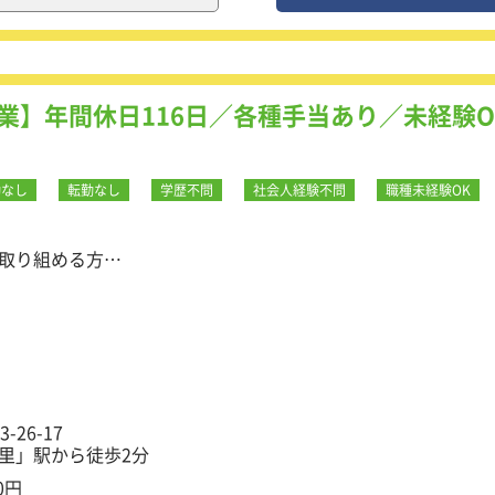
、LAN配線やWi-Fi環境の構築、ネットワークカメラの設置
、幅広い業務に携わります。
セントや照明の設置、EV（電気自動車）関連の工事も行いま
10～20件程度の工事を担当していただきます。多様な現場経験
アップできる環境です。
業】年間休日116日／各種手当あり／未経験O
?進捗?品質の管理
勤なし
転勤なし
学歴不問
社会人経験不問
職種未経験OK
調整
取り組める方
資格取得もサポート！】
ライアントと取引しており、安定した事業基盤を確立。
。また、資格取得に必要な試験代・参考書・工具はすべて会社
支援します！
26-17
「今里」駅から徒歩2分
0円