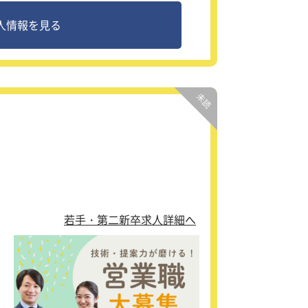
スキ
人情報を見る
、
マ
入
若手・第二新卒求人詳細へ
や
礎
て