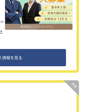
々
順
＝
活
社
と
人情報を見る
タ
提
様