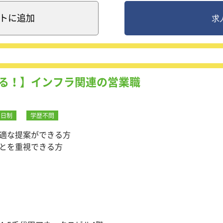
】
話・Web・対面での初回面談を通じて、これまでのご経験や
ト
に追加
求
丁寧にヒアリングします。
求人をご紹介し、選考に進む際には履歴書や職務経歴書の添削
サポートも提供します。
安心して進んでいただけるよう、フォローアップを行います。
る！】インフラ関連の営業職
背景やポジションに求める人物像などをヒアリングし、要件に
す。
程の調整や候補者との連絡などをきめ細かく行い、スムーズな
2日制
学歴不問
適な提案ができる方
とを重視できる方
ても、安心して業務に取り組めるよう、オンボーディング体制
。
テンプレート、トップセールスによる研修、障害福祉業界の基
ツも整備されており、未経験からでも成長できる環境を提供し