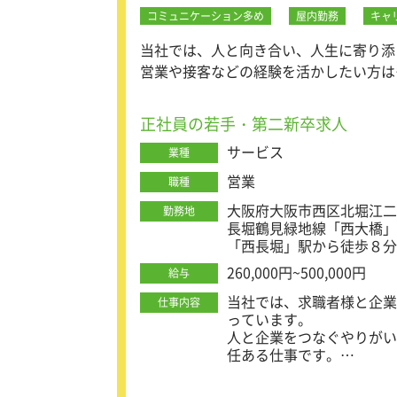
コミュニケーション多め
屋内勤務
キャ
当社では、人と向き合い、人生に寄り添
営業や接客などの経験を活かしたい方は
年齢や経験に関係なく、成果を正当に評
的に動ける方にぴったりの職場です。
正社員の若手・第二新卒求人
サービス
業種
営業
職種
大阪府大阪市西区北堀江二丁
勤務地
長堀鶴見緑地線「西大橋」
「西長堀」駅から徒歩８分
260,000円~500,000円
給与
当社では、求職者様と企業
仕事内容
っています。
人と企業をつなぐやりがい
任ある仕事です。
コミュニケーション力や提