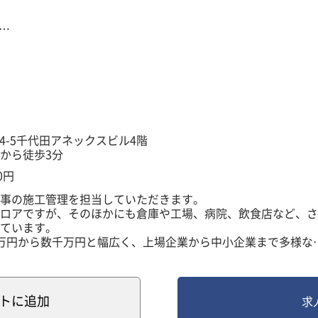
訪問アポ、電話を行い案件をご紹介いただく
に行き案件のヒアリングを行う
内容や施工先の現地調査を行い、最適なご提案を行う
を通じてお見積書を作成し、ご納得いただけたら工事に向けて
スタッフが誠心誠意対応し完工する
もサポートを行い、次の案件や追加の工事などをいただけるよ
4-5千代田アネックスビル4階
から徒歩3分
制と安定基盤】
0円
有されており、メンバー同士が協力しながら達成を目指すスタ
事の施工管理を担当していただきます。
お客様やご紹介いただいたお客様へのご提案内容をもとに、無
ロアですが、そのほかにも倉庫や工場、病院、飲食店など、さ
す。
ています。
に4～5名のチームを編成しており、お互いにサポートし合え
万円から数千万円と幅広く、上場企業から中小企業まで多様な
います。
をはじめとする30社以上の代理店。
長期的な関係を築きながら営業活動を行うことができます。
ト
に追加
求
ネスフォン（電話機）の配線やデータ設定を行います。