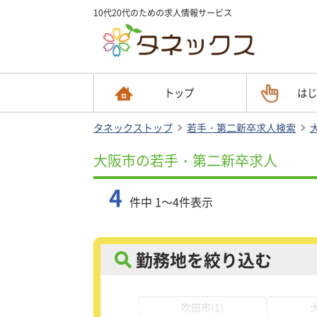
10代20代のための求人情報サービス
トップ
はじ
タネックストップ
若手・第二新卒求人検索
大阪市の若手・第二新卒求人
4
件中 1～4件表示
勤務地を絞り込む
吹田市(1)
大