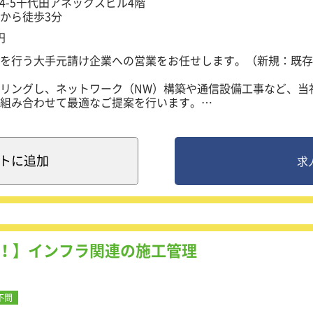
4-5千代田アネックスビル4階
から徒歩3分
り、それに伴ってリーダー職・事業責任者・役員候補など、次
円
れています。
マネージャー候補としての採用を想定しており、実績に応じて
を行う大手元請け企業への営業をお任せします。（新規：既存
責任者といった上位ポジションも同時に募集しており、経験を
リングし、ネットワーク（NW）構築や通信設備工事など、当
躍したい方にとって、非常にチャンスのある環境です。
組み合わせて最適なご提案を行います。
もちろん、元請け企業の営業担当者とともにエンドユーザー様
術的な説明や提案を行います。
人向け架電、新規求職者対応
者への架電対応
ト
に追加
求
向け架電
ォン（電話機）の配線工事・データ設定
人提案先企業への内容作成・連絡
N配線工事、Wi-Fi構築、ネットワークカメラ工事、データセン
求職者との面談
策の実施
・照明・EV（電気自動車）関連工事
の整理・報告
インフラ（社内LAN）に関する案件を中心に、ヒアリングから
！】インフラ関連の施工管理
きます。
数万円～数千万円までと幅広く、中小企業から大手企業まで多
不問