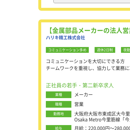
ネットワーク関連の工事では
ータセンターでの作業など
さらに、電気工事ではコン
※1日に1～3件、1か月で
積みながら、確実にスキル
【金属部品メーカーの法人営
ハリキ精工株式会社
【業務内容】
・現場での指示だし、安全
コミュニケーション多め
週休2日制
夜
・元請企業と協力会社との
コミュニケーションを大切にできる方
・完成図書などの資料作成
チームワークを重視し、協力して業務に
新しいことに積極的に挑戦できる方
【安定基盤で長く働ける＆
正社員の若手・第二新卒求人
当社は上場企業など大手ク
長期的に安心して働けます
メーカー
業種
担。スキルアップも全力で
営業
職種
大阪府大阪市東成区大今里3-
勤務地
Osaka Metro今里筋線
月給：220,000円～280,00
給与