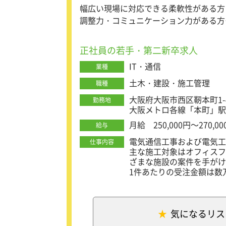
幅広い現場に対応できる柔軟性がある方
【業務の流れ】
・営業活動：既存顧客への
調整力・コミュニケーション力がある方
・お打ち合わせ：取引先
計画的に業務を進められる方
・ご提案：お打ち合わせ
正社員の若手・第二新卒求人
・ご成約：これまでの業務
備を進める
IT・通信
業種
・工事・納品：自社の技術
・サポート：工事・納品後
土木・建設・施工管理
職種
にフォローを行う
大阪府大阪市西区靭本町1-
勤務地
大阪メトロ各線「本町」駅
【安心して働けるチーム体
月給 250,000円～270,00
給与
営業目標はチーム単位で共
ルです。
電気通信工事および電気工
仕事内容
目標金額は、担当している
主な施工対象はオフィスフ
のない範囲で設定していま
ざまな施設の案件を手がけ
また、担当する代理店ごと
1件あたりの受注金額は数
制が整っています。
客様を対象に施工を行って
取引先は大手什器メーカー
安定した取引基盤のもと、
【担当する工事内容】
気になるリス
電話関連の工事では、ビジ