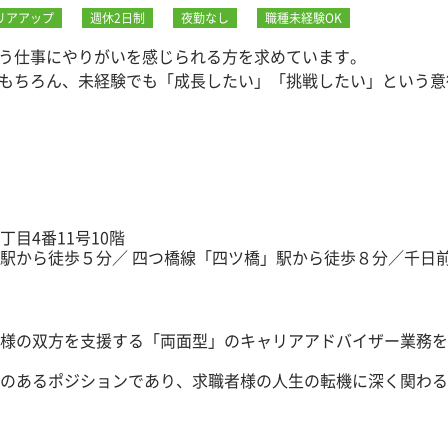
リアアップ
週休2日制
夜勤なし
職種未経験OK
う仕事にやりがいを感じられる方を求めています。
もちろん、未経験でも「成長したい」「挑戦したい」という意
価する環境が整っており、若手でも早期にキャリアアップが可
目4番11号10階
駅から徒歩５分／ 四つ橋線「四ツ橋」駅から徒歩８分／千日
様の双方を支援する「両面型」のキャリアアドバイザー業務を
のあるポジションであり、求職者様の人生の転機に深く関わる
案力を活かしたい方にとって、非常に充実感のある環境です。