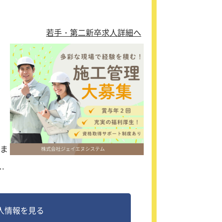
若手・第二新卒求人詳細へ
準
う
イ
理
ま
る体
お
人情報を見る