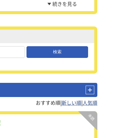
|
|
！