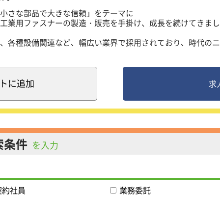
小さな部品で大きな信頼」をテーマに
工業用ファスナーの製造・販売を手掛け、成長を続けてきまし
、各種設備関連など、幅広い業界で採用されており、時代のニ
重要な役割を果たしています。
点を持ち、大阪・岡山の国内拠点に加え、ベトナム・シンガポ
でも事業を展開しています。私たちとともに成長し、新しい挑
す！
ト
に追加
求
、お客様のオーダーに合わせたカスタマイズ製品を仕入先に製
。
療機器関連、建機関連です。主要取引先にはデンソー、川崎重
ます！
索条件
を入力
全般
面をもとに見積書を作成
への対応
契約社員
業務委託
内の製造部門とのスケジュールや調整業務
内資料の作成 など