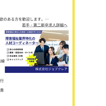
欲のある方を歓迎します。
能です。人と接することが好きで、主体
若手・第二新卒求人詳細へ
前線
行
責