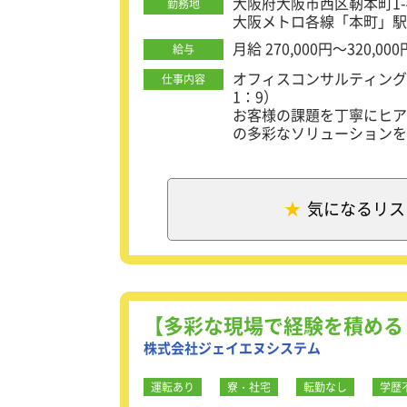
大阪府大阪市西区靭本町1-
勤務地
大阪メトロ各線「本町」駅
【キャリアアップ】
当社は急成長中の企業であ
月給 270,000円～320,000
給与
と新しいポジションが生ま
経験者は将来のリーダー・
オフィスコンサルティング
仕事内容
次抜擢していく方針です。
1：9）
現在は幹部候補や営業統括
お客様の課題を丁寧にヒア
かして組織の中核として活
の多彩なソリューションを
既存顧客からの案件獲得は
◆1日のスケジュール例◆
の打ち合わせに同席し、技
10：00～12：00 法
12：00～12：30 求職
気になるリス
12：30～13：30 昼休憩
【取り扱い案件】
13：30～15：00 法人
■ 電話工事：ビジネスフ
15：00～16：00 求
■ ネットワーク工事：LA
16：00～17:：0 新規
ー工事など
17：0～18：30 面接対
■ 電気工事：コンセント
18：30～19：00 案件
※固定電話やネットワーク
【多彩な現場で経験を積める
案まで一貫して担当いただ
株式会社ジェイエヌシステム
※1件あたりの受注金額は
な顧客を担当します。
運転あり
寮・社宅
転勤なし
学歴