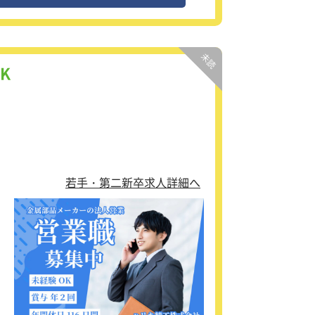
、デ
す。
を
K
若手・第二新卒求人詳細へ
負