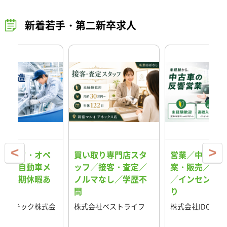
新着若手・第二新卒求人
スタッフ・オペ
買い取り専門店スタ
営業／中古車の
ター／自動車メ
ッフ／接客・査定／
案・販売／反響
ー／長期休暇あ
ノルマなし／学歴不
／インセンティ
格安寮
問
り
ス・テック株式会
株式会社ベストライフ
株式会社IDOM