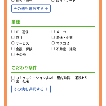
接客・販売
飲食・フード
【休憩時間70分！】
その他も選択する
社内では残業を少なくしようという雰
囲気があり、休憩時間も70分と働きや
すい環境です。
業種
個人を尊重する文化があります。家庭
の事情や子育て、介護、自身の健康状
IT・通信
メーカー
態などを考慮しながら、働き続けるこ
商社
流通・小売
とができる環境が整っています！
サービス
マスコミ
金融・保険
不動産・建設
その他
こだわり条件
コミュニケーション多め
屋内勤務
運転あり
寮・社宅
その他も選択する