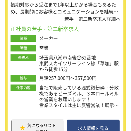
初期対応から受注まで1年以上かかる場合もあるた
め、長期的にお客様とコミュニケーションを継続す
る必要があります。
若手・第二新卒求人詳細へ
お客様の要望を把握し工場側へ正確に伝えるコミュ
正社員の若手・第二新卒求人
ニケーション能力も求められます。
メーカー
業種
営業
職種
埼玉県八潮市南後谷62番地
勤務地
東武スカイツリーライン線「草加」駅
から徒歩15分
月給257,000円～357,500円
給与
当社で販売している湿式微粉砕・分散
仕事内容
機であるビーズミル、３本ロールミル
の営業をお願いします！
営業スタイルは主に反響営業！展示会
やウェブサイトからの問い合わせを受
けた顧客に提案を行います。
そのため、飛び込み営業やアポイント
気になるリスト
をとる必要はありません。
求人情報を見る