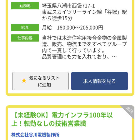
埼玉県八潮市西袋717-1
勤務地
東武スカイツリーライン線「谷塚」駅
から徒歩15分
月給 180,000～205,000円
給与
当社では木造住宅用接合金物の金属製
仕事内容
造、販売、物流までをすべてグループ
内で一貫して行っています。
品質管理にも力を入れており、
ISO9001の国際規格を取得していま
す。
「お客様のニーズに応え、品質に妥協
気になるリスト
せず、安定した製品をお届けする」と
求人情報を見る
に追加
いう考えのもと、常にお客様に満足い
ただける商品づくりを行っています。
【仕事内容】
受発注対応や営業担当のサポートとし
【未経験OK】電力インフラ100年以
て入力業務をお願いします。
上！転勤なしの技術営業職
■受発注対応
株式会社谷川電機製作所
・受注伝票の処理