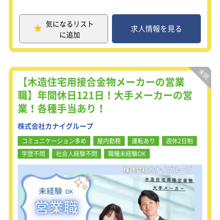
■社内調整
できる技術力を活かし、日本国内およ
■装置納入後のアフターフォロー窓口
び東南アジアをはじめとする海外市場
気になるリスト
にも事業を展開中です。
求人情報を見る
に追加
【充実の研修制度】
当社の電源機器を商社やメーカー向け
入社後は、まず研究開発センターで業
に販売促進企画を立案したり、製品開
務を体験していただきます。
発に携わる営業職を募集します！
商品知識や製造過程を学んだ後、OJT
で先輩社員に同行し、営業の流れを身
【仕事内容】
【木造住宅用接合金物メーカーの営業
につけていただきます。
・既存顧客（商社やメーカー）からの
職】年間休日121日！大手メーカーの営
充実した研修制度が整っているため、
受注対応
短い時間で独り立ちも可能です！
業！各種手当あり！
・納期調整
・販促企画・提案
株式会社カナイグループ
・大手メーカーと同時開発
・見積書の作成
コミュニケーション多め
屋内勤務
運転あり
週休2日制
学歴不問
社会人経験不問
職種未経験OK
【既存顧客向けの営業がメイン！】
営業スタイルは、既存のお客様への提
案がメインとなります。
既存と新規の割合は、９：１程度！ア
ポ・飛び込みもないので、未経験でも
挑戦しやすい環境です！