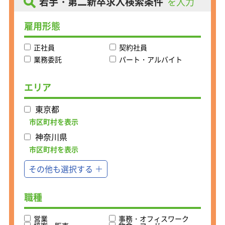
若手・第二新卒求人検索条件
を入力
【主な業務内容】
受注に関する情報収集、価格交渉、製
雇用形態
造手配、出荷指示、入荷品の検査、手
直し、資料請求、見積書、請求書など
正社員
契約社員
の業務を担当します。
※Excel・Word・メールの他、CADソ
業務委託
パート・アルバイト
フト及び社内売上管理 システムを使用
します。
エリア
東京都
【安心の研修制度】
OJT制度があるので、業界未経験者で
市区町村を表示
も独り立ちに時間はかかりません！
神奈川県
まずはお得意様・製品・図面の読み方
を覚えることが優先です。
市区町村を表示
ベースを整えてからの実践になるの
その他も選択する
で、どんな業務にも自信をもって取り
組むことができます。
風通しがよく、若手中途社員も多く活
職種
躍中。専門的な知識は入社後でOKで
す！
営業
事務・オフィスワーク