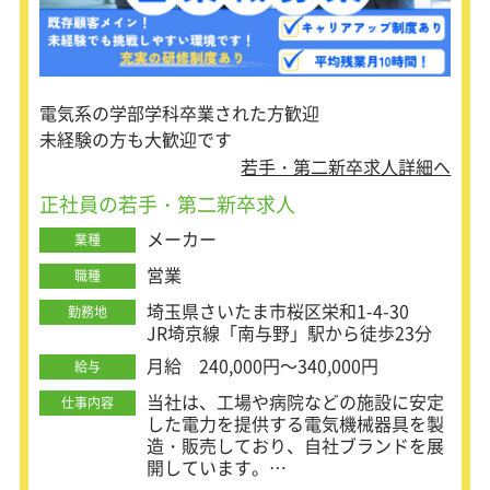
用されています。
使用されている製品例：スマートフォ
ン、電子機器、化粧品、インク塗料、
電池など
■３本ロールミル
電気系の学部学科卒業された方歓迎
狭いロール間に材料を押し込む圧縮力
未経験の方も大歓迎です
と、ロールの速度差によるせん断力を
若手・第二新卒求人詳細へ
利用して、高粘度ペーストを均一に混
練・分散する装置です。
正社員の若手・第二新卒求人
ロールミルで処理することで、材料の
メーカー
業種
粒の大きさが揃い、均一に混是ること
ができます。
営業
職種
使用されている製品例：クレヨン、化
粧品材料の分散、スクリーン印刷用厚
埼玉県さいたま市桜区栄和1-4-30
勤務地
膜ペーストの分散など
JR埼京線「南与野」駅から徒歩23分
月給 240,000円～340,000円
給与
【仕事内容】
■WEBサイトやお電話でのお問い合わ
当社は、工場や病院などの施設に安定
仕事内容
せ対応
した電力を提供する電気機械器具を製
■展示会出展の際の装置説明員
造・販売しており、自社ブランドを展
■見積作成
開しています。
■機械仕様の打ち合わせ
低圧から高圧まで幅広いニーズに対応