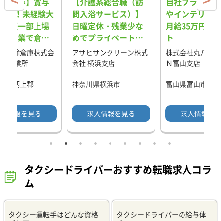
日祝休み】賞与
【介護系総合職（訪
自社ブランドの
回支給！未経験大
問入浴サービス）】
やインテリア営
！東証一部上場
日曜定休・残業少な
月給35万円～
ープ企業で倉庫
めでプライベートも
ト
員★
充実！IT×ロボット
包運輸倉庫株式会
アサヒサンクリーン株式
株式会社丸八ダイ
導入で新しい時代を
田原営業所
会社 横浜支店
Ｎ富山支店
作る介護職
県足柄上郡
神奈川県横浜市
富山県富山市
人情報を見る
求人情報を見る
求人情報を
タクシードライバーおすすめ転職求人コラ
ム
タクシー運転手はどんな資格
タクシードライバーの給与体