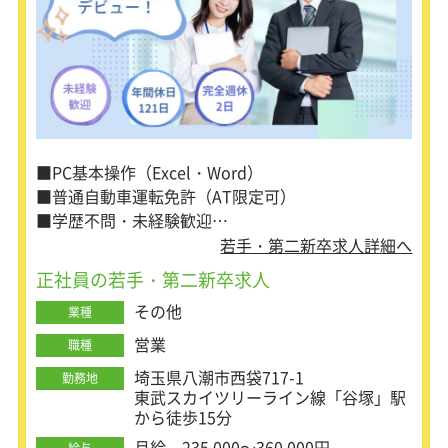
2か月～3か月に1回程、出張がありま
す。
【充実した研修体制】
中途入社の方にも、1ヶ月の研修期間
を設けています。
この期間中は生産現場で実際の製造プ
ロセスを学び製品に関する知識を習得
■PC基本操作（Excel・Word）
できるため、未経験の方でも安心して
■普通自動車運転免許（AT限定可）
スキルを身につけることが可能です。
■学歴不問・未経験歓迎
■建築士や営業経験のある方歓迎
若手・第二新卒求人詳細へ
【平均残業月10時間！】
正社員の若手・第二新卒求人
営業職としては残業が少なく、メリハ
その他
リをつけて働ける環境です。
業種
また、有給休暇が取得しやすく産休・
営業
職種
育休の利用も推奨されているため、長
期的に安定して働くことができます。
埼玉県八潮市西袋717-1
勤務地
東武スカイツリーライン線「谷塚」駅
から徒歩15分
【昇給制度】
月給 235,000～360,000円
給与