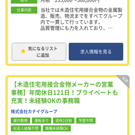
努力次第で、主任から係長、課長、部
長へとキャリアアップできる環境が整
当社では木造住宅用接合金物の金属製
仕事内容
っています。
造、販売、物流までをすべてグループ
内で一貫して行っています。
品質管理にも力を入れており、
ISO9001の国際規格を取得していま
す。
「お客様のニーズに応え、品質に妥協
気になるリスト
せず、安定した製品をお届けする」と
求人情報を見る
に追加
いう考えのもと、常にお客様に満足い
ただける商品づくりを行っています。
【仕事内容】
ハウスメーカー、卸問屋への製造品の
【木造住宅用接合金物メーカーの営業
販売及び新製品の提案などをおこなっ
事務】年間休日121日！プライベートも
ていただきます。
充実！未経験OKの事務職
既存のお客様への提案や新規顧客の開
拓もお任せします！
株式会社カナイグループ
・現行取引の維持・管理
・お客様へのお見積作成・提示
屋内勤務
運転あり
週休2日制
学歴不問
・既存のお客様への新規提案
社会人経験不問
職種未経験OK
・安定供給の為の社内調整