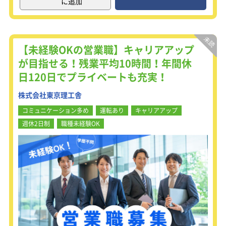
に追加
製品の納入時や不具合が発生した際に
は、技術部門と共に対応します。
また、遠方の顧客対応や展示会のサポ
ートのために、月に2～3回程度の出張
【未経験OKの営業職】キャリアアップ
が発生することがあります。
が目指せる！残業平均10時間！年間休
日120日でプライベートも充実！
担当エリアは、関東を中心に、東海、
東北、北陸、北海道、九州のいずれか
株式会社東京理工舎
となります。
遠方の顧客とはオンライン商談も活用
コミュニケーション多め
運転あり
キャリアアップ
して、業務の効率化を図っています。
週休2日制
職種未経験OK
【取り扱う商品について】
■ビーズミル
ビーズミルはさまざまな製品の製造工
程の初期段階で利用される装置で、日
常生活で目にすることはほとんどあり
ません。
しかし、その用途は多岐にわたり、ビ
ーズミルを使って材料を微細化するこ
とで、私たちの生活の多くの製品に使