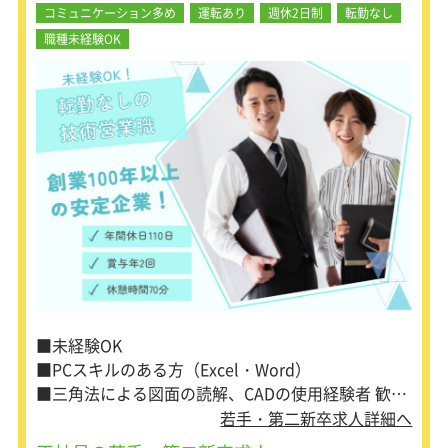
・納期管理
コミュニケーション多め
運転あり
週休2日制
転勤なし
・顧客対応
職種未経験OK
・電話対応 など
■営業担当サポート
・入力業務
得意先コード、担当者、邸名、倉庫、
受注者、出荷日、着日、お届け時間、
運送会社などの情報を確認し入力しま
す。また、お客様が必要とする商品
（カナイ商品コード、数量）を入力し
ます。
必要に応じて、養生、値引き、運賃、
地図の作成などを行います。
忙しい時には、互いに助け合いながら
■未経験OK
業務を進めるため、社内ではチームワ
■PCスキルのある方（Excel・Word）
ークを大切にしています。
20代から40代の先輩社員が多く在籍し
■三角法による図面の読解、CADの使用経験者 歓
ているため、わからないことがあれば
迎！
若手・第二新卒求人詳細へ
気軽に質問できる環境です。