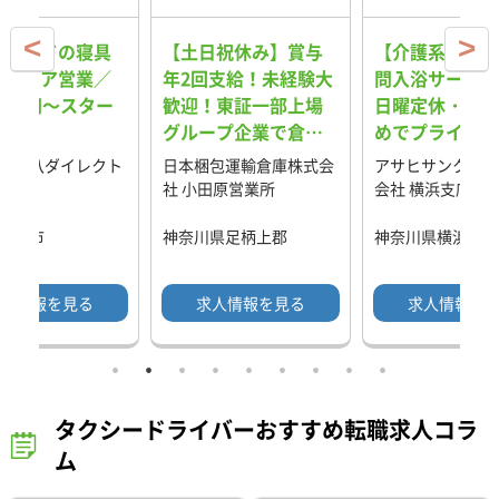
ブランドの寝具
【土日祝休み】賞与
【介護系総合職
ンテリア営業／
年2回支給！未経験大
問入浴サービス
5万円～スター
歓迎！東証一部上場
日曜定休・残業
グループ企業で倉庫
めでプライベー
作業員★
充実！IT×ロ
社丸八ダイレクト
日本梱包運輸倉庫株式会
アサヒサンクリー
導入で新しい時
支店
社 小田原営業所
会社 横浜支店
作る介護職
富山市
神奈川県足柄上郡
神奈川県横浜市
人情報を見る
求人情報を見る
求人情報を
タクシードライバーおすすめ転職求人コラ
ム