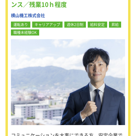
ンス／残業10ｈ程度
横山機工株式会社
運転あり
キャリアアップ
週休2日制
給料安定
昇給
職種未経験OK
コミュニケーションを大事にできる方、安定企業で