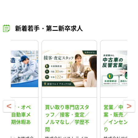
新着若手・第二新卒求人
スタッフ・オペ
買い取り専門店スタ
営業／中古車の
ター／自動車メ
ッフ／接客・査定／
案・販売／反響
ー／長期休暇あ
ノルマなし／学歴不
／インセンティ
格安寮
問
り