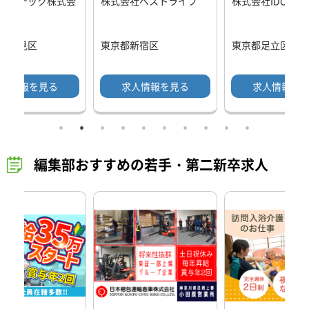
ス・テック株式会
株式会社ベストライフ
株式会社IDOM
県鶴見区
東京都新宿区
東京都足立区
人情報を見る
求人情報を見る
求人情報を
編集部おすすめの若手・第二新卒求人