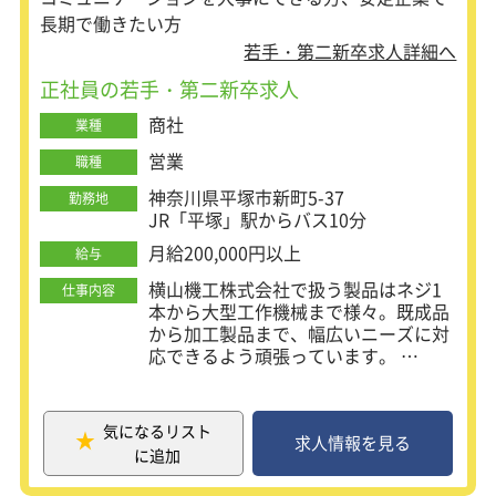
長期で働きたい方
若手・第二新卒求人詳細へ
正社員の若手・第二新卒求人
商社
業種
営業
職種
神奈川県平塚市新町5-37
勤務地
JR「平塚」駅からバス10分
月給200,000円以上
給与
横山機工株式会社で扱う製品はネジ1
仕事内容
本から大型工作機械まで様々。既成品
から加工製品まで、幅広いニーズに対
応できるよう頑張っています。
加えて当社は精密部品加工メーカーを
2014年に子会社化し、「メーカーなら
ではの設計・製造力」を手にしまし
気になるリスト
た。 どんなに大きなニーズにも、どん
求人情報を見る
に追加
なに小さなニーズにも忠実に応えるの
が、当社の強みです。