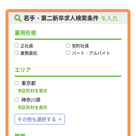
「花王」「横浜ゴム」「東芝エレベー
タ」など日本を代表する大手企業か
ら、 地域の町工場まであらゆるものづ
若手・第二新卒求人検索条件
を入力
くりのメーカーが取引先です。
雇用形態
【仕事内容】
既存顧客へのルート営業をお任せしま
正社員
契約社員
す。1人につき30～40社を担当。1日に
10社程度を訪問します。
業務委託
パート・アルバイト
まずは製造・生産ラインを拝見し、ど
のような機器・部品・工具をお使いな
エリア
のかを把握しましょう。
また、製造・生産工程にも注目。 コス
東京都
ト削減や効率アップに役立つ機器・工
具の導入を提案するなど、
市区町村を表示
付加価値を感じていただける提案を心
神奈川県
がけて、信頼関係を築いてください。
市区町村を表示
その他も選択する