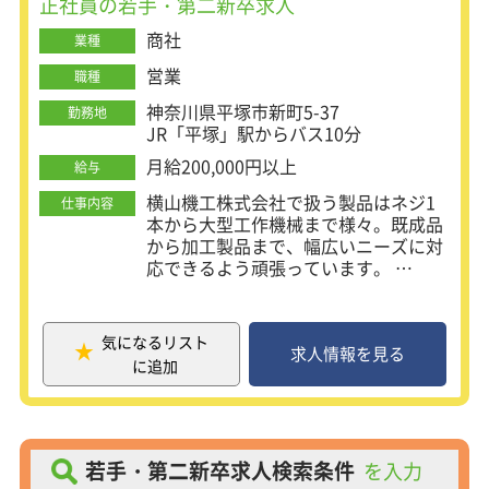
正社員の若手・第二新卒求人
免許のある方は実際にフォークリフト
を使用して資材の整理等をお願いしま
商社
業種
す。
営業
（2）現場研修
職種
各現場に出て実際に足場の施工をしな
神奈川県平塚市新町5-37
勤務地
がら
JR「平塚」駅からバス10分
資材や足場というものについてしっか
りと理解していきます。
月給200,000円以上
給与
足場の施工は未経験の方でも簡単にで
横山機工株式会社で扱う製品はネジ1
仕事内容
きますし、しっかり教えるので安心で
本から大型工作機械まで様々。既成品
す。
から加工製品まで、幅広いニーズに対
（3）営業研修
応できるよう頑張っています。
営業としてのスキルをお教えします。
加えて当社は精密部品加工メーカーを
架電先やアポイントの取り方、
2014年に子会社化し、「メーカーなら
訪問方法、折衝などを先輩社員がマン
ではの設計・製造力」を手にしまし
ツーマンで教えますので、
気になるリスト
た。 どんなに大きなニーズにも、どん
求人情報を見る
1ヶ月を目標に一人で営業活動ができ
に追加
なに小さなニーズにも忠実に応えるの
るように覚えていきましょう。
が、当社の強みです。
「花王」「横浜ゴム」「東芝エレベー
タ」など日本を代表する大手企業か
ら、 地域の町工場まであらゆるものづ
若手・第二新卒求人検索条件
を入力
くりのメーカーが取引先です。