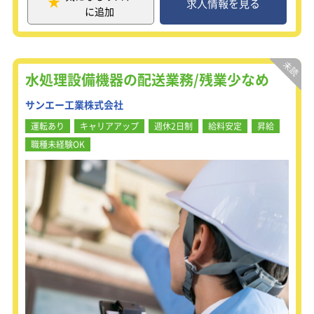
事です。
求人情報を見る
に追加
お仕事を始めるにあたって資格等は不
要。介護職員がどんな仕事をしている
のか実際に現場を訪問し、
先輩職員から直接学んでいただきま
す。
水処理設備機器の配送業務/残業少なめ
資格取得支援もしているので、当社で
スキルを身につけることも可能です。
サンエー工業株式会社
運転あり
キャリアアップ
週休2日制
給料安定
昇給
▼具体的な仕事内容
◎入浴介助（洗髪・洗体・着替えのお
職種未経験OK
手伝い）
◎入浴物品の搬入出および設置（軽量
浴槽、ホース等）
＜どこよりも働きやすい環境を目指し
て＞
・「残業ゼロ」に向けた働き方改革を
推進しているため、平均残業時間は
13.7時間。
日曜固定休かつ、夜勤なしのためプラ
イベートの予定が立てやすく、
介護業界の中でもプライベートを充実