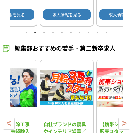
人情報を見る
求人情報を見る
求人情報を
編集部おすすめの若手・第二新卒求人
守る！防除工事
自社ブランドの寝具
【携帯ショップ
ッフ（未経験入
やインテリア営業／
販売スタッフ】