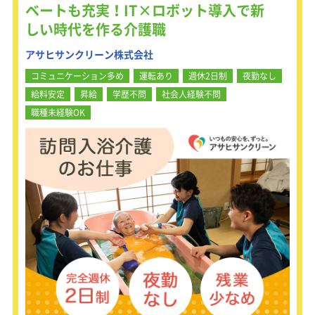
ベートも充実！IT×ロボット導入で新
しい時代を作る介護職
アサヒサンクリーン株式会社
コミュニケーション多め
運転あり
週休2日制
夜勤なし
給料安定
昇給
学歴不問
社会人経験不問
職種未経験OK