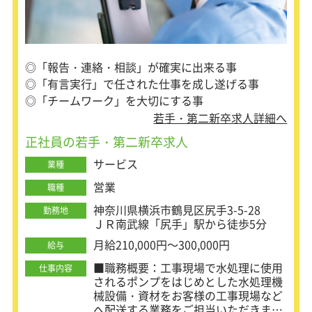
させやすい環境です。従業員満足度向
上のため、
全国のリゾート・国内宿泊施設・レジ
ャー施設が割引になる福利厚生や、
◎「報告・連絡・相談」が確実に出来る事
育児・介護・健康等の生活支援サービ
スも特別価格で受けられます。
◎「有言実行」で任された仕事を成し遂げる事
◎「チームワーク」を大切にする事
・体の負担が多いことで知られる介護
若手・第二新卒求人詳細へ
職ですが、
当社は腰痛防止の役割を果たすマッス
正社員の若手・第二新卒求人
ルスーツ（装着型介護ロボット）を共
サービス
同開発したり
業種
ご利用者様を抱きかかえることなく移
営業
職種
乗できる「マルチ担架シート」を開発
するなど、
神奈川県横浜市鶴見区尻手3-5-28
勤務地
スタッフの作業負担を軽減するための
ＪＲ南武線「尻手」駅から徒歩5分
設備導入を積極的に行っています。
月給210,000円～300,000円
給与
■職務概要：工事現場で水処理に使用
仕事内容
されるポンプをはじめとした水処理機
械設備・資材をお客様の工事現場など
へ配送する業務をご担当いただきま