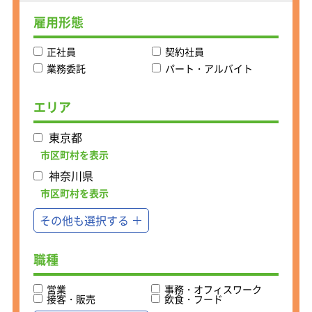
雇用形態
【仕事内容】
既存顧客へのルート営業をお任せしま
正社員
契約社員
す。1人につき30～40社を担当。1日に
10社程度を訪問します。
業務委託
パート・アルバイト
まずは製造・生産ラインを拝見し、ど
のような機器・部品・工具をお使いな
エリア
のかを把握しましょう。
また、製造・生産工程にも注目。 コス
東京都
ト削減や効率アップに役立つ機器・工
具の導入を提案するなど、
市区町村を表示
付加価値を感じていただける提案を心
神奈川県
がけて、信頼関係を築いてください。
市区町村を表示
その他も選択する
職種
営業
事務・オフィスワーク
接客・販売
飲食・フード