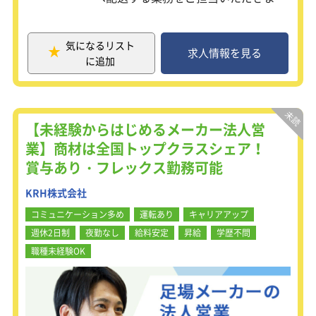
す。
同社の水処理プラントは、トンネルや
大型建造物を建設する際に発生する、
気になるリスト
濁水等を処理する為に使用され、建設
求人情報を見る
に追加
現場においては必要不可欠な存在で
す。
■職務詳細：具体的には、主に下記の
業務をご担当頂きます。
【未経験からはじめるメーカー法人営
・お客様先へポンプ、資材等の配送、
業】商材は全国トップクラスシェア！
引き上げ
賞与あり・フレックス勤務可能
・整備工場と営業所を移動する製品・
資材の積み込み、荷下ろし
KRH株式会社
・出荷予定品の準備、チェック
・簡単なメンテナンス(塗装、研磨等)
コミュニケーション多め
運転あり
キャリアアップ
※2トントラックでの配送となりま
週休2日制
夜勤なし
給料安定
昇給
学歴不問
す。(普通自動車免許必須)
職種未経験OK
■職務特徴：
（1）既に長らく付き合いのある既存
顧客がメインです。顧客との中長期的
な関係構築を経て、自分ならではの介