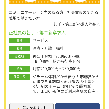
コミュニケーション力のある方、社会貢献のできる
職場で働きたい方
若手・第二新卒求人詳細へ
正社員の若手・第二新卒求人
サービス
業種
医療・介護・福祉
職種
神奈川県横浜市池辺町3980-1
勤務地
JR「鴨居」駅から徒歩10分
月給219,000円～239,000円
給与
＜チーム体制だから安心！未経験から
仕事内容
活躍できる訪問入浴介護のお仕事＞
3人1組のチーム（内1名は看護師）
で、１日6～8件のご利用者様の自宅に
訪問し、
安全に安心して気持ちよくお風呂に入
れるよう入浴サービスを提供するお仕
気になるリスト