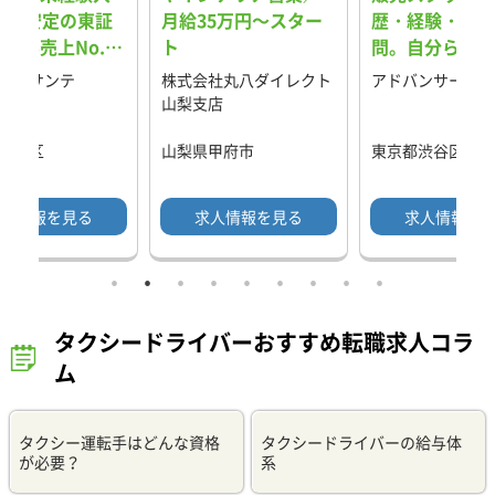
％）安定の東証
月給35万円～スター
歴・経験・スキ
業界売上No.1
ト
問。自分らしく
術職！1年目から
る職場。
社アサンテ
株式会社丸八ダイレクト
アドバンサー株式
月30万円も可
山梨支店
新宿区
山梨県甲府市
東京都渋谷区
人情報を見る
求人情報を見る
求人情報を
タクシードライバーおすすめ転職求人コラ
ム
タクシー運転手はどんな資格
タクシードライバーの給与体
が必要？
系