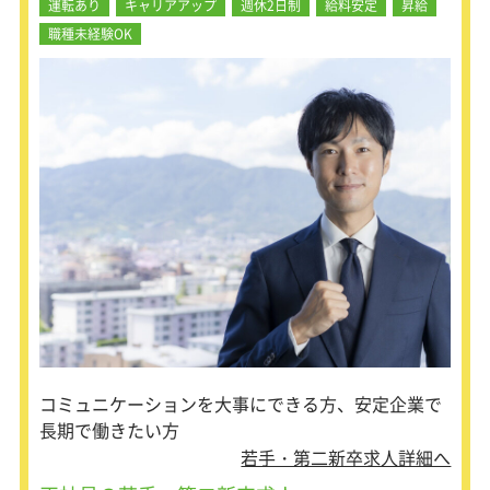
運転あり
キャリアアップ
週休2日制
給料安定
昇給
フレックスタイム制度を導入している
職種未経験OK
ためメリハリのある働き方が可能です
よ！
＜工事営業職の仕事内容は・・・＞
◎足場施工の工事計画の受注業務
◎積算、見積作成、現場打合せ、作業
指示、現場管理、請求
◎入金確認等の現場工事に関する一連
業務
＜販売営業職の仕事内容は・・・＞
◎当社で製造している仮設資材の販売
営業・レンタル営業
＜入社後の流れ＞
★研修期間は6ヶ月～習得状況により
変化します。
コミュニケーションを大事にできる方、安定企業で
（1）構内作業研修
長期で働きたい方
各支店の構内にて、資材整理、出荷返
却材の検収をしながら
若手・第二新卒求人詳細へ
資材の名前・形・重さを覚えます。