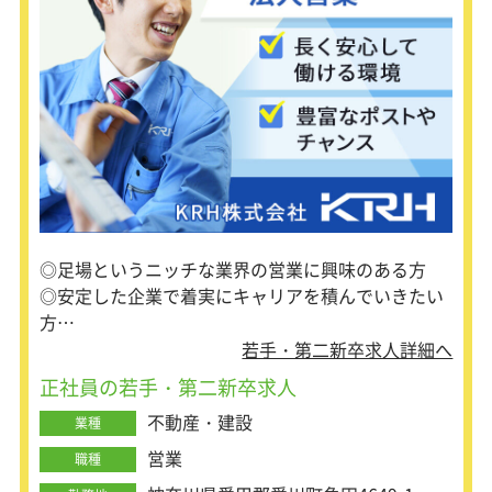
在価値を発揮できることが特徴です。
（2）業界内での知名度が非常に高
く、提案等のしやすさが特徴です。
（3）スーパーゼネコン等と安定的取
引があり、日本全国の地下鉄路線や新
幹線、高速道路等の国家PJTや、誰も
が知る高層ビル、ランドマーク等様々
な参画実績を持っています。
■同社の魅力【抜群の企業安定性/「水
処理のサンエー」】
創業53年の歴史ある企業です。取引先
◎足場というニッチな業界の営業に興味のある方
も、鹿島建設や竹中工務店、大林組の
ようなスーパーゼネコンが多く、顧客
◎安定した企業で着実にキャリアを積んでいきたい
基盤が安定しています。業界内では
方
「水処理のサンエー」として知名度が
◎足場のように「縁の下の力持ち」としてサポート
若手・第二新卒求人詳細へ
非常に高く、日本全国の地下鉄路線や
することが好きな方
新幹線、高速道路、誰もが知る高層ビ
正社員の若手・第二新卒求人
ル、ランドマーク等への参画実績を持
不動産・建設
っています。同社のビジネスは建設現
業種
場では不可欠なものです。付随して、
営業
職種
この領域だけで50年以上の歴史がある
会社は国内で同社のみと、独自の専門