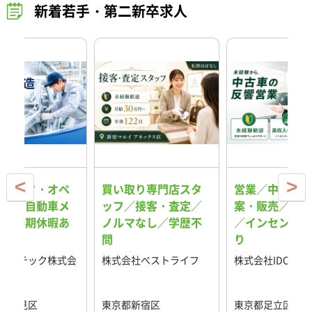
新着若手・第二新卒求人
スタッフ・オペ
買い取り専門店スタ
営業／中古車の
ター／自動車メ
ッフ／接客・査定／
案・販売／反響
ー／長期休暇あ
ノルマなし／学歴不
／インセンティ
格安寮
問
り
ス・テック株式会
株式会社ベストライフ
株式会社IDOM
県鶴見区
東京都新宿区
東京都足立区