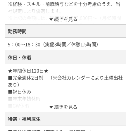
※経験・スキル・前職給与などを十分考慮のうえ、当
社規定により優遇します。
※上記の金額には、固定残業代65,000円～（月45時間
続きを見る
分）を含み、超過分については別途支給します。
勤務時間
※入社月+3ヶ月の試用期間があり、期間中は月給
240,000円（固定残業代55,000円／月40時間分を含
9：00～18：30（実働8時間／休憩1.5時間）
み、超過分については別途支給します。）
休日・休暇
■年収例
年収480万円／24歳経験1年
★年間休日120日★
年収720万円／26歳経験2年
■完全週休2日制 （※会社カレンダーにより土曜出社
年収900万円／27歳経験2年
あり）
■祝日休み
■年末年始休暇
■GW休暇
続きを見る
■夏季休暇
待遇・福利厚生
■慶弔休暇
■有給休暇