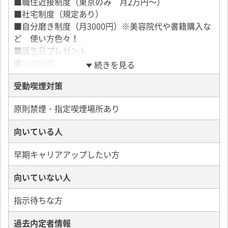
■職住近接制度（東京のみ 月2万円～）
■産前・産後休暇
■社宅制度（規定あり）
■育児休暇
■自分磨き制度（月3000円）※美容院代や書籍購入な
■結婚記念日休暇
ど 使い方色々！
■誕生日プレゼント
■社内分煙
続きを見る
■決起会
受動喫煙対策
■各種イベント（初詣、決算会、忘年会など）
■部活動費補助（ゴルフ部筆頭にスポーツで汗を流す
原則禁煙・指定喫煙場所あり
ことも！）
■社用スマホ・ノートPC・iPad貸与
向いている人
■インセンティブ毎月支給
■月間MVP
早期キャリアアップしたい方
■年間MVP
■昇格祝い
向いていない人
■関東ITソフトウェア健康保険組合加入
■子ども手当
指示待ちな方
■勤続手当
■社内傷病手当金
過去内定者情報