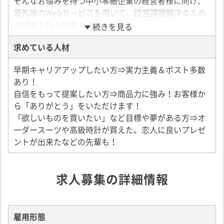
そんなお悩みを持つ中小零細企業の経営者様に向け、
最先端のWebサービスを用いて、経営課題解決のため
の提案を行う営業です。
続きを見る
お客様は法人企業から個人経営のサロンまで様々。
求めている人材
あらゆる業界のお客様へ集客や売上アップの支援に向
けた提案を行います。
早期キャリアアップしたい方⇒実力主義＆ポスト多数
あり！
～仕事の流れ～
自信をもって提案したい方⇒商品力に強み！お客様か
お客様へお電話をかけて訪問のアポイントを取ります
ら「ありがとう」をいただけます！
（飛び込み営業などはありません！）
「欲しいものを買いたい」など目標や夢がある方⇒オ
▼
ーダースーツや高級時計が買えた。恋人に良いプレゼ
訪問し、ニーズやお困り事をヒアリングの上、最適な
ントが出来たなどの先輩も！
集客方法をご提案
▼
サイトのデザインや仕様を決めて、制作（制作は協力
求人募集の詳細情報
会社が行います）
▼
納品と導入後のフォロー など
雇用形態