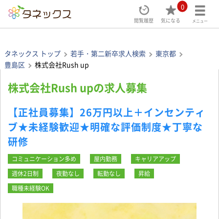
0
閲覧履歴
気になる
メニュー
タネックス トップ
若手・第二新卒求人検索
東京都
豊島区
株式会社Rush up
株式会社Rush upの求人募集
【正社員募集】26万円以上＋インセンティ
ブ★未経験歓迎★明確な評価制度★丁寧な
研修
コミュニケーション多め
屋内勤務
キャリアアップ
週休2日制
夜勤なし
転勤なし
昇給
職種未経験OK