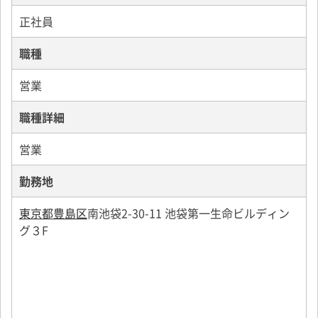
【入社後はOJT・安心研修】
正社員
入社後のイメージは、まずはOJT中心の研修を実施。
一人デビューまで想定した考え方の部分から実践的な
職種
メニューまで用意。
商品知識は勿論、当社や業界についても学べます。
営業
基礎・実践スキルを身につけたらいざデビュー。
複数名採用だから、同期がいます。
職種詳細
お互い協力し、みんなで結果を出していきましょう！
営業
勤務地
東京都豊島区
南池袋2-30-11 池袋第一生命ビルディン
グ３F