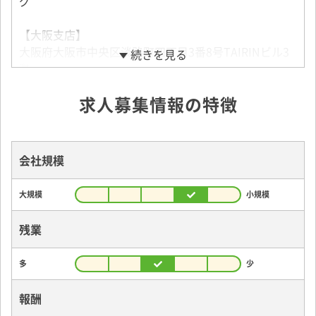
グ
【大阪支店】
大阪府大阪市中央区淡路町四丁目3番8号TAIRINビル3
続きを見る
階
求人募集情報の特徴
会社規模
大規模
小規模
残業
多
少
報酬