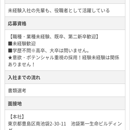
■定期健康診断
■予防接種
未経験入社の先輩も、役職者として活躍している
■衛生用品補助
応募資格
■飲料補助
【職種・業種未経験、既卒、第二新卒歓迎】
■未経験歓迎
■学歴不問※高卒、大卒は問いません。
★意欲・ポテンシャル重視の採用！経験未経験は関係
ありません！
入社までの流れ
書類選考
面接地
【本社】
東京都豊島区南池袋2-30-11 池袋第一生命ビルディン